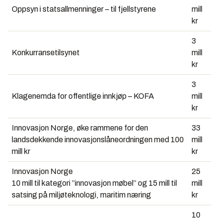
Oppsyn i statsallmenninger – til fjellstyrene
mill
kr
3
Konkurransetilsynet
mill
kr
3
Klagenemda for offentlige innkjøp – KOFA
mill
kr
Innovasjon Norge, øke rammene for den
33
landsdekkende innovasjonslåneordningen med 100
mill
mill kr
kr
Innovasjon Norge
25
10 mill til kategori ”innovasjon møbel” og 15 mill til
mill
satsing på miljøteknologi, maritim næring
kr
10