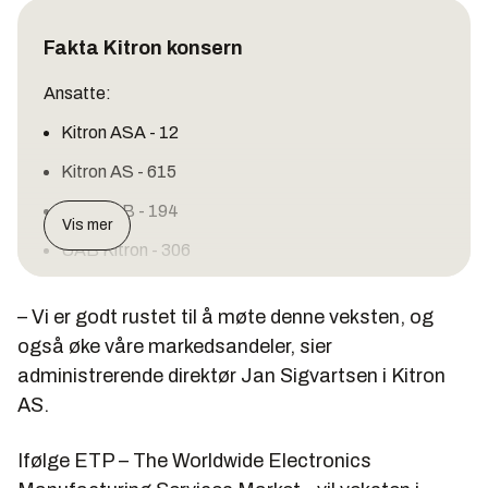
Fakta Kitron konsern
Ansatte:
Kitron ASA - 12
Kitron AS - 615
Kitron AB - 194
Vis mer
UAB Kitron - 306
EMS-virksomheten står for ca 84% av omsetningen,
– Vi er godt rustet til å møte denne veksten, og
Kitron Microelectronics for resten.
også øke våre markedsandeler, sier
Norge og Sverige de viktigste markedene med
administrerende direktør Jan Sigvartsen i Kitron
henholdsvis ca 50% og 44% av totalomsertningen i
AS.
konsernet.
Ifølge ETP – The Worldwide Electronics