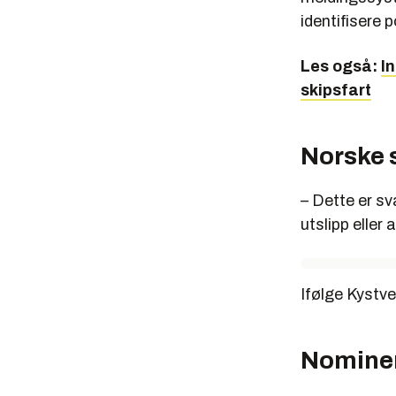
identifisere p
Les også:
I
skipsfart
Norske 
– Dette er sv
utslipp eller
Ifølge Kystve
Nomine