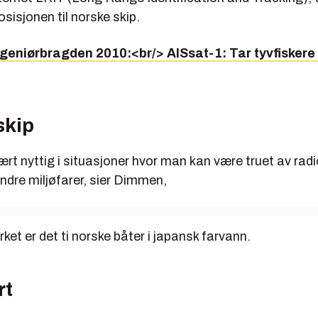
osisjonen til norske skip.
ngeniørbragden 2010:<br/> AISsat-1: Tar tyvfiskere 
skip
ært nyttig i situasjoner hvor man kan være truet av rad
 andre miljøfarer, sier Dimmen,
rket er det ti norske båter i japansk farvann.
rt