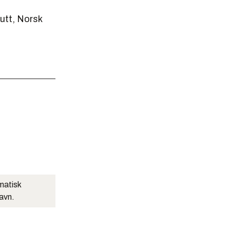
utt, Norsk
matisk
navn.