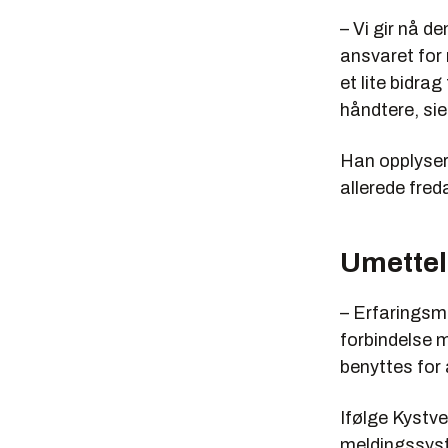
– Vi gir nå d
ansvaret for
et lite bidra
håndtere, sie
Han opplyser 
allerede fre
Umettel
– Erfaringsm
forbindelse m
benyttes for
Ifølge Kystv
meldingssyst