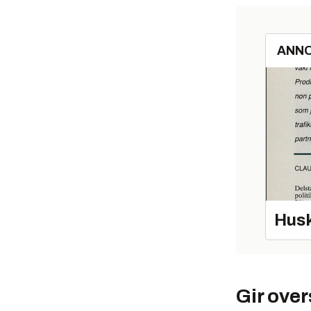
ANN
Husk
Gir over