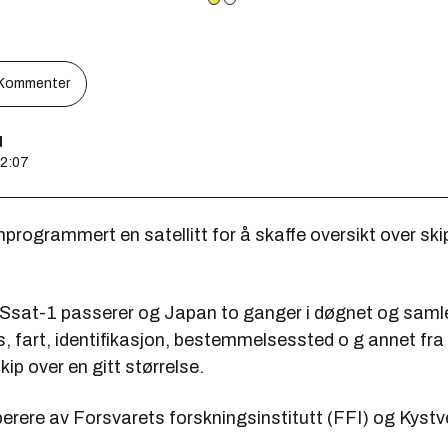
Kommenter
d
12:07
rogrammert en satellitt for å skaffe oversikt over ski
AISsat-1 passerer og Japan to ganger i døgnet og samle
s, fart, identifikasjon, bestemmelsessted o g annet fr
kip over en gitt størrelse.
perere av Forsvarets forskningsinstitutt (FFI) og Kystv