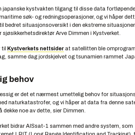
en japanske kystvakten tilgang til disse data fortløpend
 maritime søk- og redningsoperasjoner, og vi håper det
g til bedret situasjonsoversikt i den ekstreme situasjon
r sjøsikkerhetsdirektør Arve Dimmen i Kystverket.
til
Kystverkets nettsider
at satellitten ble omprogra
dag, samme dag jordskjelvet og tsunamien rammet Jap
ig behov
essig er det et nærmest umettelig behov for situasjons
ed naturkatastrofer, og vi håper at data fra denne sate
 å dekke noe av dette, sier Dimmen.
erket bidrar AISsat-1 sammen med andre system, som
emet LRIT (Long Range Identification and Tracking), ti