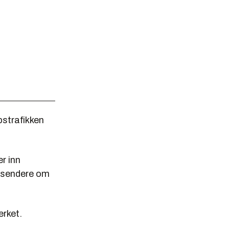
pstrafikken
r inn
a sendere om
erket.