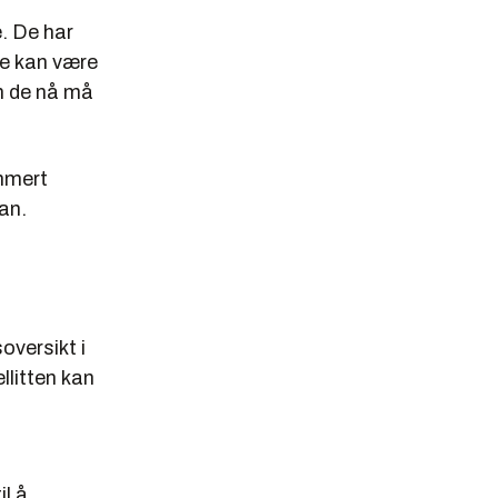
e. De har
te kan være
en de nå må
mmert
an.
oversikt i
llitten kan
l å