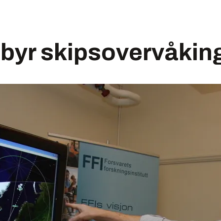
lbyr skipsovervåkin