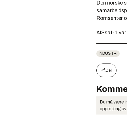
Den norske sa
samarbeidspr
Romsenter o
AISsat-1 var
INDUSTRI
Del
Komme
Du må være in
oppretting av