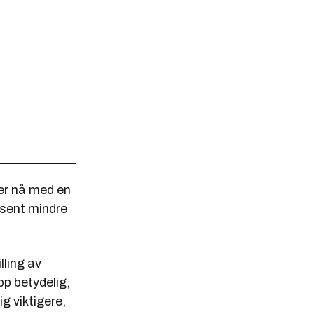
er nå med en
osent mindre
lling av
pp betydelig,
ig viktigere,