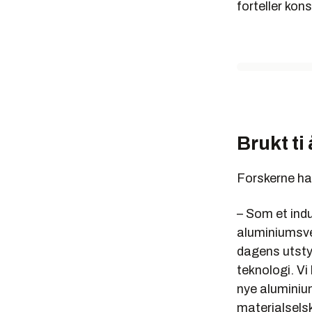
forteller kon
Brukt ti 
Forskerne har
– Som et indus
aluminiumsver
dagens utstyr
teknologi. Vi
nye aluminium
materialselsk