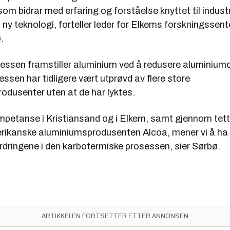
 som bidrar med erfaring og forståelse knyttet til industr
l ny teknologi, forteller leder for Elkems forskningssente
.
essen framstiller aluminium ved å redusere aluminium
ssen har tidligere vært utprøvd av flere store
odusenter uten at de har lyktes.
mpetanse i Kristiansand og i Elkem, samt gjennom tet
ikanske aluminiumsprodusenten Alcoa, mener vi å ha l
rdringene i den karbotermiske prosessen, sier Sørbø.
ARTIKKELEN FORTSETTER ETTER ANNONSEN