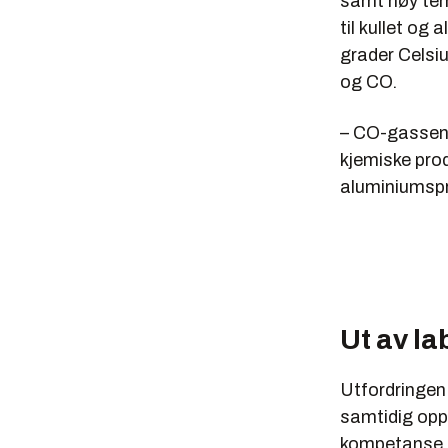
samt høy tem
til kullet og
grader Celsiu
og CO.
– CO-gassen k
kjemiske prod
aluminiumspr
Ut av la
Utfordringen
samtidig opp
kompetanse o