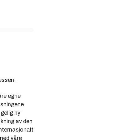
sessen.
våre egne
ensningene
ngelig ny
akning av den
nternasjonalt
 med våre