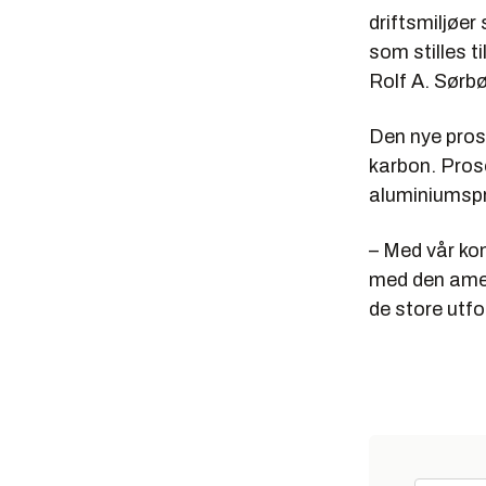
driftsmiljøer
som stilles ti
Rolf A. Sørbø
Den nye pros
karbon. Prose
aluminiumspr
– Med vår ko
med den amer
de store utfo