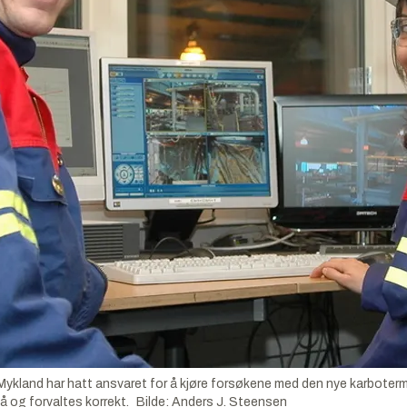
ykland har hatt ansvaret for å kjøre forsøkene med den nye karboter
på og forvaltes korrekt.
Bilde
:
Anders J. Steensen