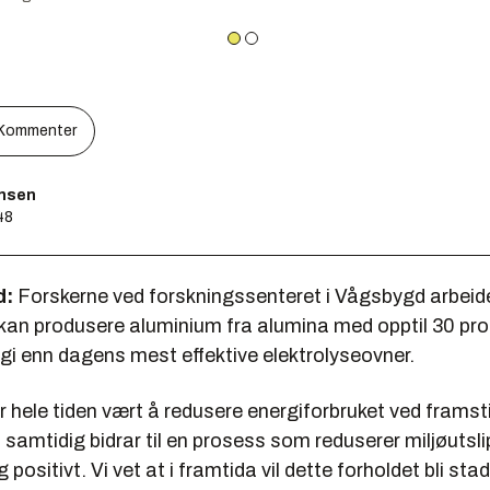
Kommenter
ensen
48
d:
Forskerne ved forskningssenteret i Vågsbygd arbeid
kan produsere aluminium fra alumina med opptil 30 pr
rgi enn dagens mest effektive elektrolyseovner.
r hele tiden vært å redusere energiforbruket ved framsti
i samtidig bidrar til en prosess som reduserer miljøutsli
g positivt. Vi vet at i framtida vil dette forholdet bli stad