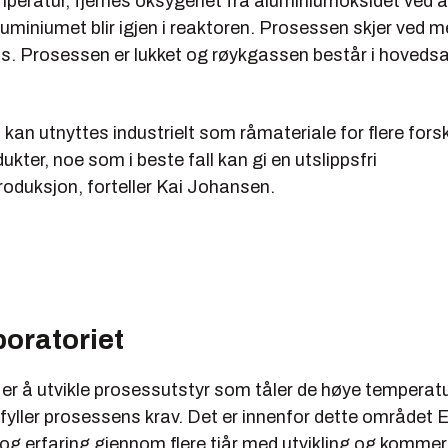
peratur, fjernes oksygenet fra aluminiumoksidet ved a
 aluminiumet blir igjen i reaktoren. Prosessen skjer ved 
s. Prosessen er lukket og røykgassen består i hovedsak
an utnyttes industrielt som råmateriale for flere forsk
ukter, noe som i beste fall kan gi en utslippsfri
oduksjon, forteller Kai Johansen.
boratoriet
 er å utvikle prosessutstyr som tåler de høye temperat
fyller prosessens krav. Det er innenfor dette området 
g erfaring gjennom flere tiår med utvikling og kommers