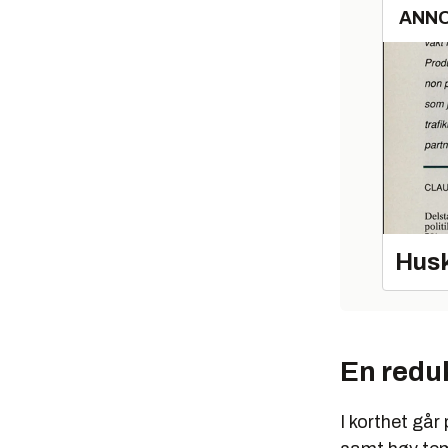
ANN
Husk
En redu
I korthet gå