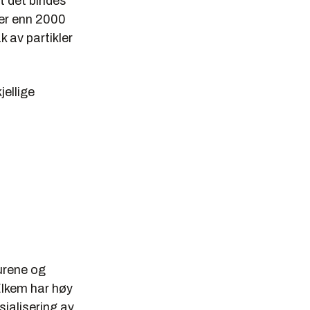
t det bindes
mer enn 2000
 av partikler
jellige
urene og
Elkem har høy
ialisering av