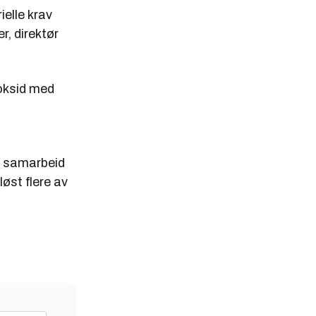
ielle krav
r, direktør
oksid med
t samarbeid
øst flere av