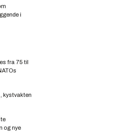
som
liggende i
s fra 75 til
n NATOs
, kystvakten
ste
en og nye