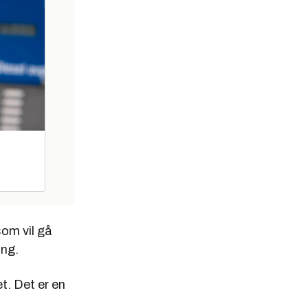
som vil gå
ing.
et. Det er en