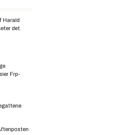
ef Harald
eter det.
ige
ier Frp-
regattene
Aftenposten