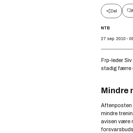
Del
NTB
27. sep. 2010 - 0
Frp-leder Si
stadig færre 
Mindre 
Aftenposten s
mindre trenin
avisen være 
forsvarsbudsj