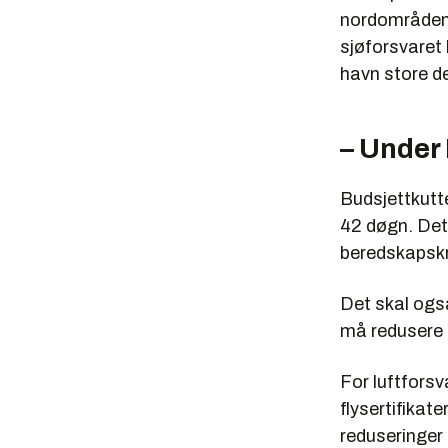
nordområdene
sjøforsvaret h
havn store de
– Under
Budsjettkutte
42 døgn. Det
beredskapskra
Det skal ogs
må redusere s
For luftforsv
flysertifikate
reduseringer 