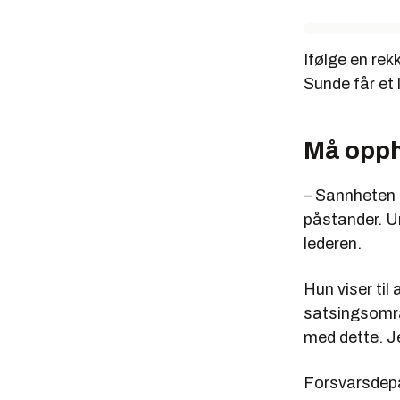
Ifølge en rekk
Sunde får et 
Må opp
– Sannheten f
påstander. U
lederen.
Hun viser til
satsingsområ
med dette. J
Forsvarsdepa