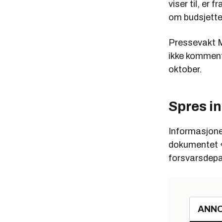
viser til, er 
om budsjette
Pressevakt M
ikke kommente
oktober.
Spres in
Informasjone
dokumentet «
forsvarsdepa
ANN