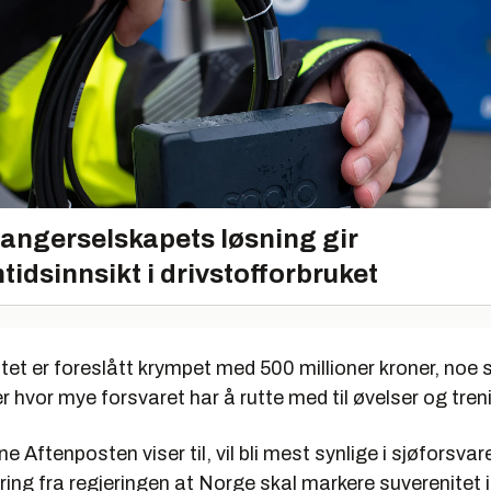
angerselskapets løsning gir
tidsinnsikt i drivstofforbruket
tet er foreslått krympet med 500 millioner kroner, noe 
er hvor mye forsvaret har å rutte med til øvelser og tren
e Aftenposten viser til, vil bli mest synlige i sjøforsvar
tering fra regjeringen at Norge skal markere suverenitet i