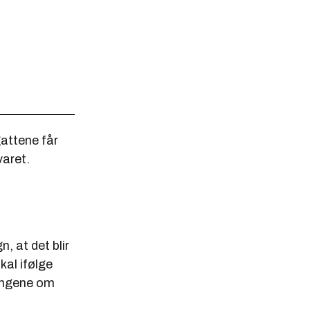
gattene får
varet.
, at det blir
kal ifølge
lingene om