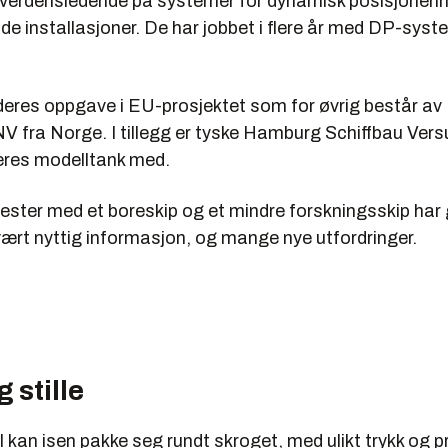
 verdensledende på systemer for dynamisk posisjoneri
nde installasjoner. De har jobbet i flere år med DP-syst
deres oppgave i EU-prosjektet som for øvrig består a
NV fra Norge. I tillegg er tyske Hamburg Schiffbau Ver
res modelltank med.
ester med et boreskip og et mindre forskningsskip har 
vært nyttig informasjon, og mange nye utfordringer.
 stille
kan isen pakke seg rundt skroget, med ulikt trykk og p