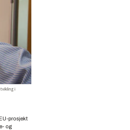
vikling i
 EU-prosjekt
je- og