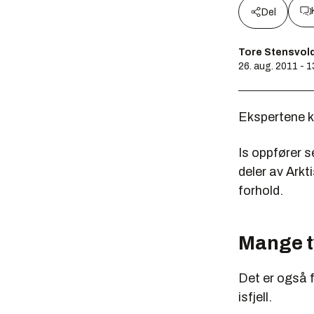
Del
Tore Stensvol
26. aug. 2011 - 1
Ekspertene kl
Is oppfører s
deler av Arkt
forhold.
Mange t
Det er også fo
isfjell.