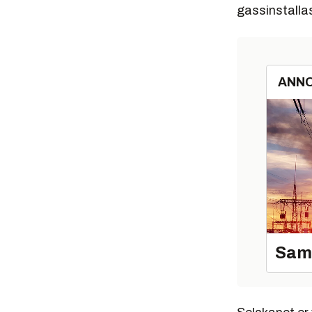
gassinstallas
ANN
Sama