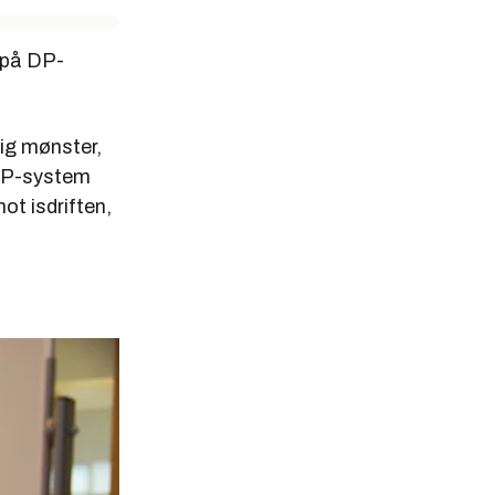
r på DP-
lig mønster,
t DP-system
t isdriften,