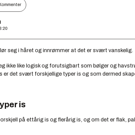
Kommenter
d
3:20
ør seg i håret og innrømmer at det er svært vanskelig.
eg ikke like logisk og forutsigbart som bølger og havstr
is er det svært forskjellige typer is og som dermed skap
yper is
rskjell på ettårig is og flerårig is, og om det er flak, pak