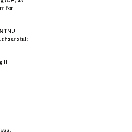
ng (DP) av
em for
v NTNU,
suchsanstalt
gitt
ress.