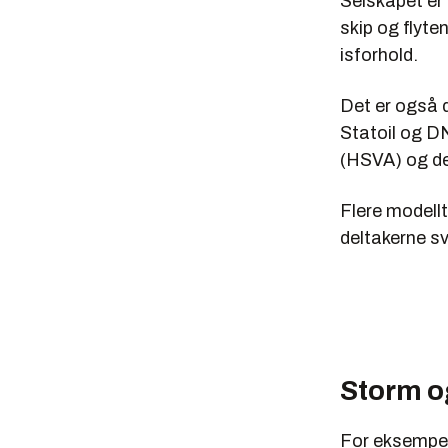
Selskapet er
skip og flyte
isforhold.
Det er også 
Statoil og D
(HSVA) og de
Flere modellt
deltakerne s
Storm og
For eksempel 