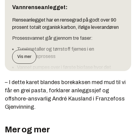
Vannrenseanlegget:
Renseanlegget har en rensegrad på godt over 90
prosent totalt organisk karbon, ifølge leverandøren
Prosessvannet går gjennom tre faser:
Tungmetaller og tørrstoff fjernes i en
flotasjonsprosess
Vis mer
Vannet pumpes over i første biofase hvor det
meste av det organiske materialet spises av
– I dette karet blandes borekaksen med mud til vi
bakterier og kalk felles ut og andre biofase hvor
restene av det organiske materialet spises
får en grei pasta, forklarer anleggssjef og
offshore-ansvarlig André Kausland i Franzefoss
Deretter går vannet gjennom en
Gjenvinning.
etterpoleringsprosess hvor bioslam fjernes før
utslipp
Nordisk Vannteknikk:
Mer og mer