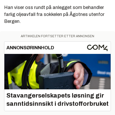
Norsk selskap som leverer renseteknologi til
Han viser oss rundt på anlegget som behandler
industrivann, for eksempel slopvann, oljeholdig
farlig oljeavfall fra sokkelen på Ågotnes utenfor
vann, vaskevann, kjølevann og annet prosessvann
Bergen.
Leverer bio-, kjemiske- og mekaniske renseanlegg
Designer, bygger, vedlikeholder og drifter
ARTIKKELEN FORTSETTER ETTER ANNONSEN
renseanlegg i hele Norden
ANNONSØRINNHOLD
Stavangerselskapets løsning gir
sanntidsinnsikt i drivstofforbruket