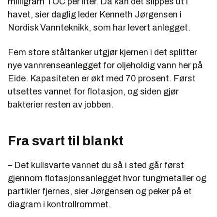
milligram TOC per liter. Da kan det slippes ut i
havet, sier daglig leder Kenneth Jørgensen i
Nordisk Vannteknikk, som har levert anlegget.
Fem store ståltanker utgjør kjernen i det splitter
nye vannrenseanlegget for oljeholdig vann her på
Eide. Kapasiteten er økt med 70 prosent. Først
utsettes vannet for flotasjon, og siden gjør
bakterier resten av jobben.
Fra svart til blankt
– Det kullsvarte vannet du så i sted går først
gjennom flotasjonsanlegget hvor tungmetaller og
partikler fjernes, sier Jørgensen og peker på et
diagram i kontrollrommet.