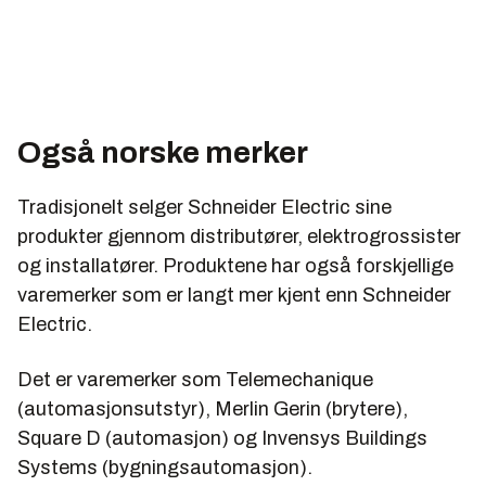
vekselretter. Alt utstyr får sin kraftforsyning gjennom
UPS-en. Dermed kan de bli temmelig store. Den
største enheten MGE UPS i dag produserer er på
500 kVA. Men morgendagens enheter kan bli større.
– Da vil vi sannsynligvis ikke bruke blyakkumulatorer
Også norske merker
som i dag, men bytte ut batteriene med brenselceller,
sier Lang.
Tradisjonelt selger Schneider Electric sine
produkter gjennom distributører, elektrogrossister
og installatører. Produktene har også forskjellige
varemerker som er langt mer kjent enn Schneider
Trådløst lys
Electric.
Et av de områdene det arbeides mest intenst med
hos Schneider Electric er LED-lys (light emitting
Det er varemerker som Telemechanique
diode) og trådløs styring. Ifølge Claude Ricaud vil
(automasjonsutstyr), Merlin Gerin (brytere),
LED-lyset revolusjonere lysbruken: – Det vil bli
Square D (automasjon) og Invensys Buildings
enklere å styre og enklere å installere. Nye
Systems (bygningsautomasjon).
kontrollmuligheter vil avdekkes ved å bruke LED.