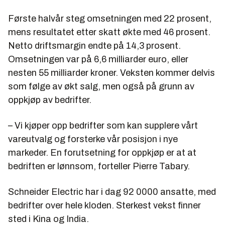
nye fabrikker og videreutvikle produktene ble såpass
Første halvår steg omsetningen med 22 prosent,
stort at virksomheten var bedre tjent med å stå på
mens resultatet etter skatt økte med 46 prosent.
egne ben. Den ble solgt ut til finansielle investorer og
Netto driftsmargin endte på 14,3 prosent.
de ansatte. Schneider Electric beholdt likevel 14
Omsetningen var på 6,6 milliarder euro, eller
prosent av aksjene med en opsjon om forkjøpsrett.
nesten 55 milliarder kroner. Veksten kommer delvis
Selskapet fikk navnet MGE UPS. Den voldsomme
som følge av økt salg, men også på grunn av
veksten i bruk av IT-utstyr både i industri, privat
oppkjøp av bedrifter.
sektor og i helsevesenet medførte en rask vekst i
markedet. I våres fant derfor ledelsen i Schneider
– Vi kjøper opp bedrifter som kan supplere vårt
Electric ut at det var på tide å kjøpe selskapet
tilbake.
vareutvalg og forsterke vår posisjon i nye
markeder. En forutsetning for oppkjøp er at at
– Dette var en lykkelig skilsmisse og gjenforening.
bedriften er lønnsom, forteller Pierre Tabary.
Nå kan vi bidra til at Schneider Electric kan tilby
komplette anlegg både innen bygningsautomasjon,
Schneider Electric har i dag 92 0000 ansatte, med
industri, data og på hjemmemarkedet, forteller Jean-
Marc Lang, europadirektør for MGE UPS.
bedrifter over hele kloden. Sterkest vekst finner
sted i Kina og India.
Dagens UPS består av en likeretter, batteri og en