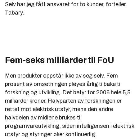
installatører. Spenningsnivået for de nye
Selv har jeg fått ansvaret for to kunder, forteller
teknologiene er 24 V. Det betyr at hvem som helst
Tabary.
kan installere den nye teknologien.
Fem-seks milliarder til FoU
Men produkter oppstår ikke av seg selv. Fem
prosent av omsetningen pløyes årlig tilbake til
forskning og utvikling. Det betyr for 2006 hele 5,5
milliarder kroner. Halvparten av forskningen er
rettet mot elektrisk utstyr, mens den andre
halvdelen av midlene brukes til
programvareutvikling, siden intelligensen i elektrisk
utstyr og styringer øker kontinuerlig.