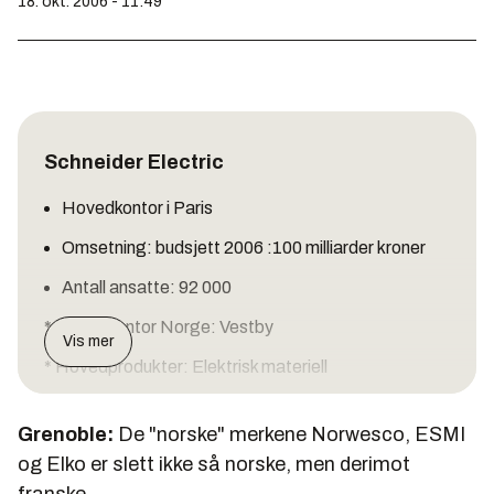
18. okt. 2006 - 11:49
Schneider Electric
Hovedkontor i Paris
Omsetning: budsjett 2006 :100 milliarder kroner
Antall ansatte: 92 000
*
Hovedkontor Norge: Vestby
Vis mer
* Hovedprodukter: Elektrisk materiell
* Kjente merkevarer:
Grenoble:
De "norske" merkene Norwesco, ESMI
Merlin Gerin
og Elko er slett ikke så norske, men derimot
Telemechanique