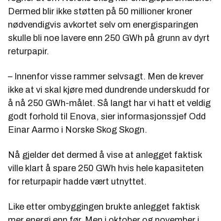
Dermed blir ikke støtten på 50 millioner kroner
nødvendigvis avkortet selv om energisparingen
skulle bli noe lavere enn 250 GWh på grunn av dyrt
returpapir.
– Innenfor visse rammer selvsagt. Men de krever
ikke at vi skal kjøre med dundrende underskudd for
å nå 250 GWh-målet. Så langt har vi hatt et veldig
godt forhold til Enova, sier informasjonssjef Odd
Einar Aarmo i Norske Skog Skogn.
Nå gjelder det dermed å vise at anlegget faktisk
ville klart å spare 250 GWh hvis hele kapasiteten
for returpapir hadde vært utnyttet.
Like etter ombyggingen brukte anlegget faktisk
mer energi enn før. Men i oktober og november i