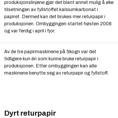
produksjonslinjene gjør det blant annet mulig å øke
mottar fra Norge enn papiret de må importere fra
tilsetningen av fyllstoffet kalsiumkarbonat i
utlandet.
papiret. Dermed kan det brukes mer returpapir i
produksjonen. Ombyggingen startet høsten 2008
og var ferdig i april i fjor.
Papirmaskinene på Skogn:
PM1:
Kapasitet: 178.000 tonn/år, Hastighet:
Av de tre papirmaskinene på Skogn var det
1.225 m/min
tidligere kun én som kunne bruke returpapir i
produksjonen. Etter ombyggiingen kan alle
PM2:
Kapasitet: 182.000 tonn/år, Hastighet:
1.300 m/min
maskinene benytte seg av returpapir og fyllstoff.
PM3:
Kapasitet: 230.000 tonn/år, Hastighet:
1.350 m/min
Dyrt returpapir