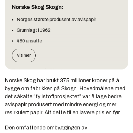
Norske Skog Skogn:
Norges største produsent av avispapir
Grunnlagt i 1962
480 ansatte
Vis mer
Returpapir på Skogn:
Norske Skog har brukt 375 millioner kroner på å
Fabrikken har nå kapasitet til å ta imot 220.000
bygge om fabrikken på Skogn. Hovedmålene med
tonn returpapir, 25 prosent mer enn før
det såkalte ”fyllstoffprosjektet” var å lage bedre
ombyggingen.
avispapir produsert med mindre energi og mer
40.000 tonn av dette forsvinner i produksjonen,
resirkulert papir. Alt dette til en lavere pris en før.
fordi ting er med i returpapiret som ikke burde vært
der på grunn av dårlig sortering.
Den omfattende ombyggingen av
Det er bedre kvalitet på returpapiret Norske Skog