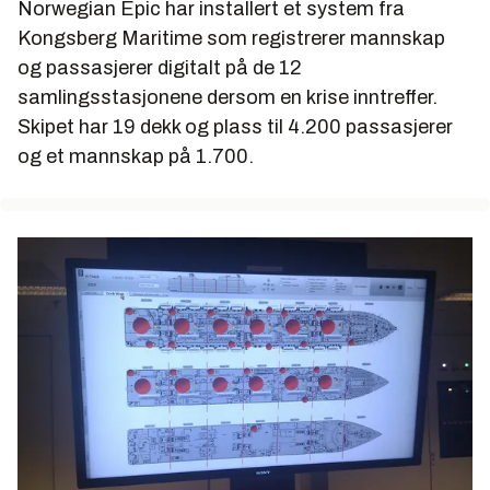
Norwegian Epic har installert et system fra
Verft: STX France, Nazaire
Kongsberg Maritime som registrerer mannskap
Levering/dåp: 17. juni/2. juli 2010.
og passasjerer digitalt på de 12
samlingsstasjonene dersom en krise inntreffer.
Lengde: 330 meter
Skipet har 19 dekk og plass til 4.200 passasjerer
Bredde: 41 meter
og et mannskap på 1.700.
Bruttotonn: 153.000
Passasjerer: 4.2000
Passasjerlugarer: 2.114
Mannskap: 1.702
Mannskapslugarer: 1.404