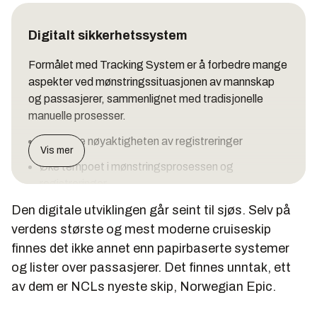
Digitalt sikkerhetssystem
Formålet med Tracking System er å forbedre mange
aspekter ved mønstringssituasjonen av mannskap
og passasjerer, sammenlignet med tradisjonelle
manuelle prosesser.
Forbedre nøyaktigheten av registreringer
Vis mer
Øke tempoet i mønstringsprosessen og
registreringer
Den digitale utviklingen går seint til sjøs. Selv på
Forbedre statusrapportering
verdens største og mest moderne cruiseskip
Systemet skal erstatte papirbaserte manuelle
finnes det ikke annet enn papirbaserte systemer
prosedyrer.
og lister over passasjerer. Det finnes unntak, ett
Norwegian Epic
av dem er NCLs nyeste skip, Norwegian Epic.
Rederi: Norwegian Cruise Line (NCL)