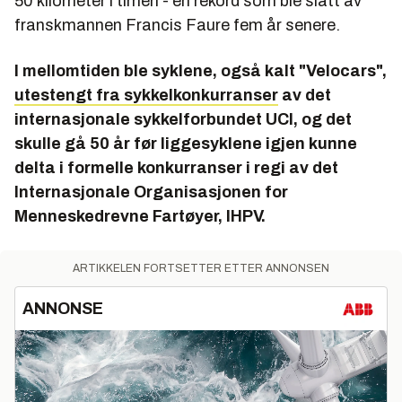
50 kilometer i timen - en rekord som ble slått av
franskmannen Francis Faure fem år senere.
I mellomtiden ble syklene, også kalt "Velocars",
utestengt fra sykkelkonkurranser
av det
internasjonale sykkelforbundet UCI, og det
skulle gå 50 år før liggesyklene igjen kunne
delta i formelle konkurranser i regi av det
Internasjonale Organisasjonen for
Menneskedrevne Fartøyer, IHPV.
ARTIKKELEN FORTSETTER ETTER ANNONSEN
ANNONSE