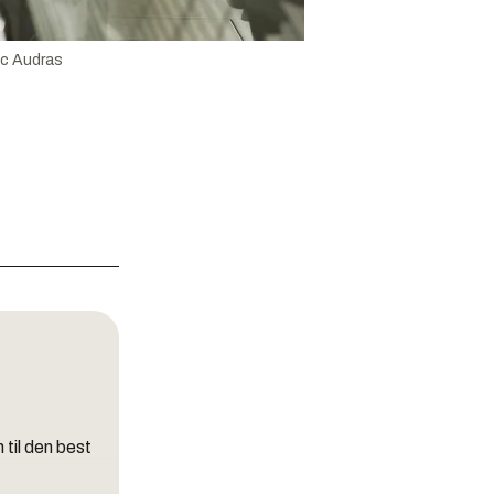
ic Audras
 til den best