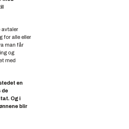
il
 avtaler
for alle eller
hva man får
ling og
het med
 stedet en
s de
tat. Og i
ønnene blir