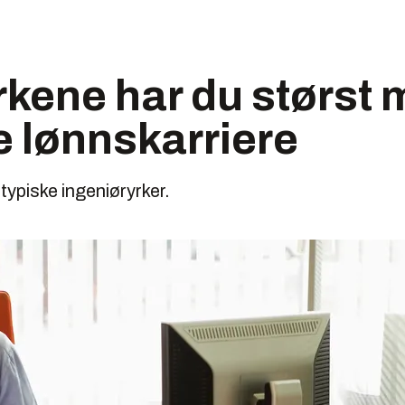
yrkene har du størst 
re lønnskarriere
 typiske ingeniøryrker.