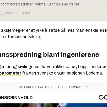
 for mindre bedrifter i varme, vann og elektrisitet
 og virksomhetssjefer
ssjefer innen bygg og anlegg
 aksjemegler er et yrke å satse på hvis man ønsker en 
kere
ter for lønnsutvikling.
efer
iører og teknikere i elektronikk og telekommunikasjon
ønnsspredning blant ingeniørene
eknikere
 sivilingeniører
eniør og sivilingeniør havner ikke så høyt opp i unders
rbarometer
fra den svenske organisasjonen Lederna.
ingeniører og kjemiteknikere
ngeniører i gruvearbeid og metallurgi
ARTIKKELEN FORTSETTER ETTER ANNONSEN
geniører i elkraft
ONSØRINNHOLD
ngeniører i maskin