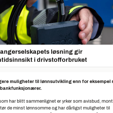
ngeniører og teknikere
ngeniører i kjemi
ngeniører i elektronikk og teleteknikk
lere og programmerere
ere og astronomer
e ingeniører og teknikere
angerselskapets løsning gir
ører i gruvearbeid og metallurgi
tidsinnsikt i drivstofforbruket
lingeniører i bygg og anlegg
oger og geofysikere
gere muligheter til lønnsutvikling enn for eksempel
ngeniører
g bankfunksjonærer.
 som har blitt sammenlignet er yrker som avisbud, mont
ør de minst lønnsomme og har dårligst muligheter til