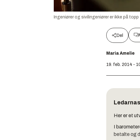
Ingeniører og sivilingeniører er ikke på top
Del
Maria Amelie
19. feb. 2014 - 1
Ledarnas
Her er et ut
I barometere
betalte og d