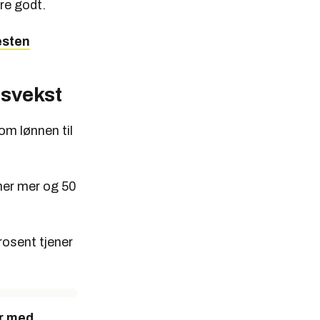
ere godt.
esten
nsvekst
om lønnen til
ner mer og 50
rosent tjener
er med