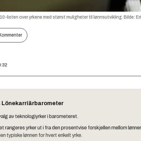
p 10-listen over yrkene med størst muligheter til lønnsutvikling.
Bilde:
Er
Kommenter
0:32
 Lönekarriärbarometer
valg av teknologiyrker i barometeret.
t rangeres yrker ut i fra den prosentvise forskjellen mellom lønnen
en typiske lønnen for hvert enkelt yrke.