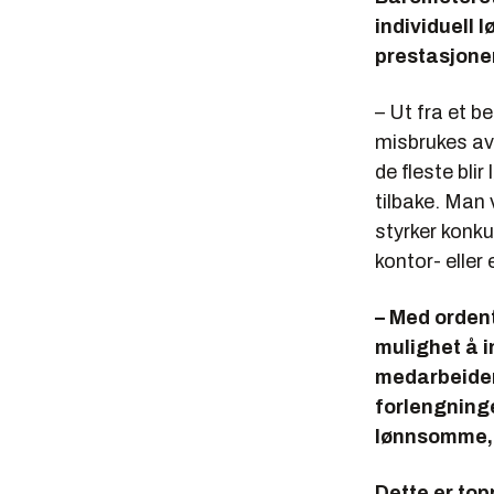
individuell 
prestasjonen
– Ut fra et b
misbrukes av 
de fleste bli
tilbake. Man 
styrker konku
kontor- eller 
– Med ordent
mulighet å 
medarbeidere
forlengninge
lønnsomme, s
Dette er top