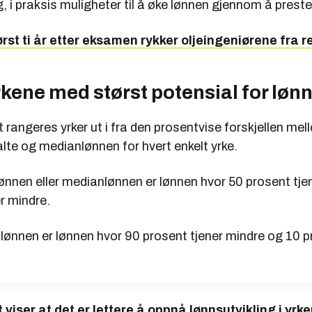
g, i praksis muligheter til å øke lønnen gjennom å prest
ørst ti år etter eksamen rykker oljeingeniørene fra r
rkene med størst potensial for løn
 rangeres yrker ut i fra den prosentvise forskjellen mell
lte og medianlønnen for hvert enkelt yrke.
ønnen eller medianlønnen er lønnen hvor 50 prosent tje
r mindre.
lønnen er lønnen hvor 90 prosent tjener mindre og 10 p
viser at det er lettere å oppnå lønnsutvikling i yrk