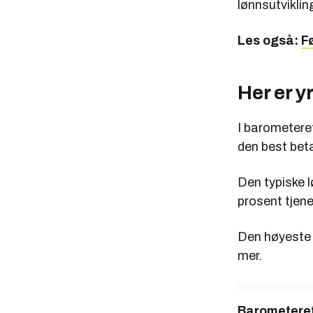
lønnsutviklin
Les også:
F
Her er y
I barometeret
den best beta
Den typiske l
prosent tjene
Den høyeste 
mer.
Barometeret 