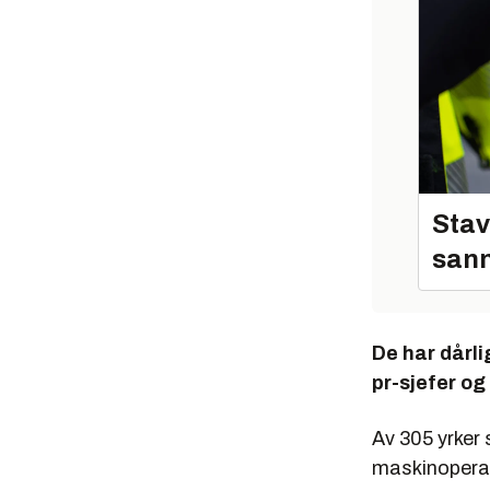
75. Byggi
76. Sivili
82. Civili
83. Utvik
85. Fysik
86. Øvrig
Stav
98. Ingeni
sann
103. Sivi
104. Geol
De har dårli
114. El-i
pr-sjefer o
Av 305 yrker
maskinoperat