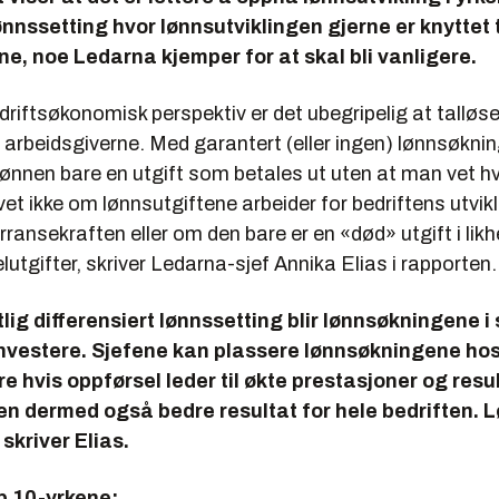
lønnssetting hvor lønnsutviklingen gjerne er knyttet t
e, noe Ledarna kjemper for at skal bli vanligere.
edriftsøkonomisk perspektiv er det ubegripelig at talløse
arbeidsgiverne. Med garantert (eller ingen) lønnsøkning 
r lønnen bare en utgift som betales ut uten at man vet 
vet ikke om lønnsutgiftene arbeider for bedriftens utvik
rransekraften eller om den bare er en «død» utgift i lik
elutgifter, skriver Ledarna-sjef Annika Elias i rapporten.
lig differensiert lønnssetting blir lønnsøkningene i
investere. Sjefene kan plassere lønnsøkningene ho
 hvis oppførsel leder til økte prestasjoner og resul
n dermed også bedre resultat for hele bedriften. L
kriver Elias.
p 10-yrkene: