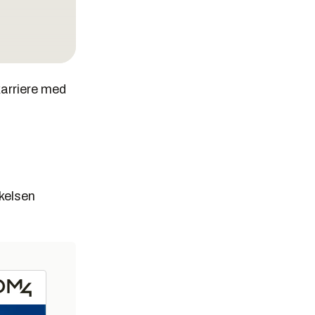
karriere med
økelsen