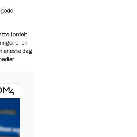
å gode
tte fordelt
ringer er en
er eneste dag
medier.