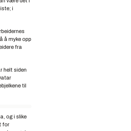
an være det i
ste; i
arbeidernes
så å myke opp
eidere fra
r helt siden
Qatar
jelkene til
, og i slike
t for