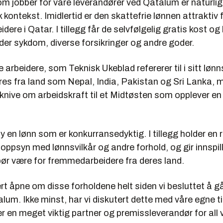
om jobber for våre leverandører ved Qatalum er naturli
k kontekst. Imidlertid er den skattefrie lønnen attraktiv 
ere i Qatar. I tillegg får de selvfølgelig gratis kost og 
er sykdom, diverse forsikringer og andre goder.
 arbeidere, som Teknisk Ukeblad refererer til i sitt lø
res fra land som Nepal, India, Pakistan og Sri Lanka, 
knive om arbeidskraft til et Midtøsten som opplever en
y en lønn som er konkurransedyktig. I tillegg holder en 
ppsyn med lønnsvilkår og andre forhold, og gir innspil
bør være for fremmedarbeidere fra deres land.
t åpne om disse forholdene helt siden vi besluttet å g
alum. Ikke minst, har vi diskutert dette med våre egne til
 en meget viktig partner og premissleverandør for all 