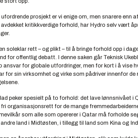
te stort opp.
t ufordrende prosjekt er vi enige om, men snarere enn a
 avdekket kritikkverdige forhold, har Hydro selv vært å
nger.
n soleklar rett – og plikt – til å bringe forhold opp i da
d for offentlig debatt. I denne saken går Teknisk Ukebl
o ansvar for globale utfordringer, men for kort i å vise 
ar for sin virksomhet og virke som pådriver innenfor de
elsene.
ad peker spesielt på to forhold: det lave lønnsnivået i 
fri organisasjonsrett for de mange fremmedarbeiderne 
evilkår som alle som opererer i Qatar må forholde seg t
 andre land i Midtøsten, i tillegg til land som Kina og Ind