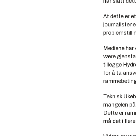
har slått det
At dette er e
journalistene
problemstilli
Mediene har e
være gjenstan
tillegge Hydr
for å ta ansv
rammebeting
Teknisk Ukebl
mangelen på 
Dette er ramm
må det i flere