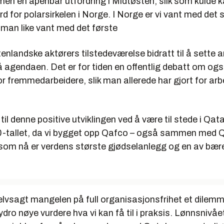
men en åpenbar utfordring i Midtøsten, slik som kulde k
d for polarsirkelen i Norge. I Norge er vi vant med det si
 man like vant med det første
tenlandske aktørers tilstedeværelse bidratt til å sette 
å agendaen. Det er for tiden en offentlig debatt om og
or fremmedarbeidere, slik man allerede har gjort for arb
 til denne positive utviklingen ved å være til stede i Qata
70-tallet, da vi bygget opp Qafco – også sammen med 
som nå er verdens største gjødselanlegg og en av bæreb
 selvsagt mangelen på full organisasjonsfrihet et dilemma
Hydro nøye vurdere hva vi kan få til i praksis. Lønnsnivåe