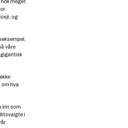
g nok meget
for
losji, og
nnseksempel,
må våre
 gigantisk
rekke
l om hva
å inn som
litsvalgte i
vår