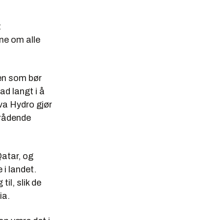
t
pne om alle
gen som bør
ad langt i å
hva Hydro gjør
 rådende
Qatar, og
i landet.
il, slik de
ia.