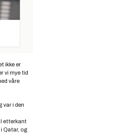
t ikke er
r vi mye tid
med våre
 var i den
I etterkant
 i Qatar, og