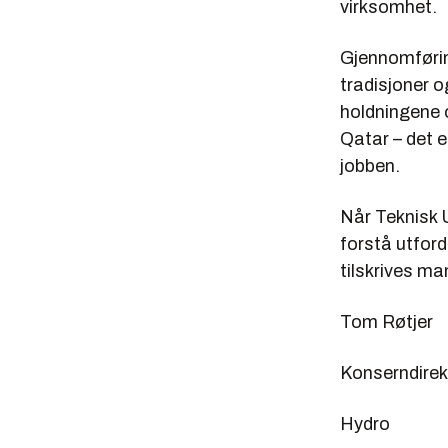
virksomhet.
Gjennomførin
tradisjoner 
holdningene 
Qatar – det 
jobben.
Når Teknisk 
forstå utford
tilskrives ma
Tom Røtjer
Konserndirekt
Hydro