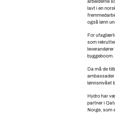
arbeiderne s
lavt i en nors
fremmedarbeid
også lønn und
For ufaglærte
som rekrutte
leverandører 
byggeboom.
Da må de tilb
ambassader o
lønnsnivået 
Hydro har vær
partner i Qat
Norge, som er