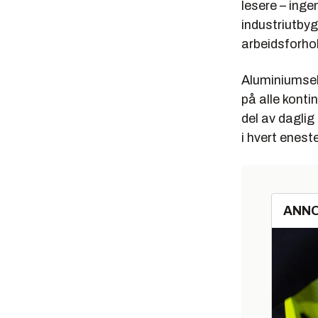
lesere – inge
industriutby
arbeidsforhol
Aluminiumsel
på alle kontin
del av daglig
i hvert eneste
ANN