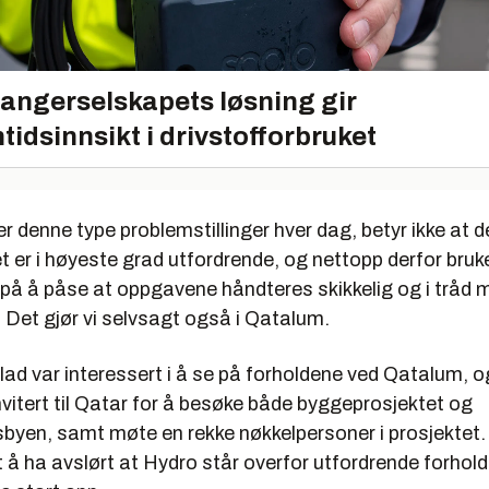
angerselskapets løsning gir
tidsinnsikt i drivstofforbruket
er denne type problemstillinger hver dag, betyr ikke at de
t er i høyeste grad utfordrende, og nettopp derfor bruke
 på å påse at oppgavene håndteres skikkelig og i tråd 
r. Det gjør vi selvsagt også i Qatalum.
ad var interessert i å se på forholdene ved Qatalum, og
nvitert til Qatar for å besøke både byggeprosjektet og
byen, samt møte en rekke nøkkelpersoner i prosjektet. 
 å ha avslørt at Hydro står overfor utfordrende forhold