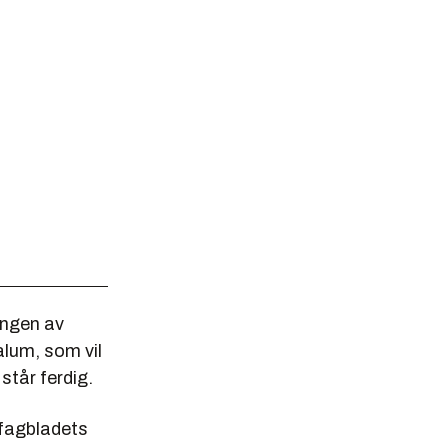
ingen av
lum, som vil
står ferdig.
 fagbladets