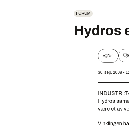
FORUM
Hydros 
Del
30. sep. 2008 - 1
INDUSTRI:Tek
Hydros sama
være et av v
Vinklingen h