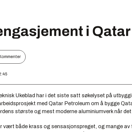
engasjement i Qatar
Kommenter
2:45
nisk Ukeblad har i det siste satt søkelyset på utbygg
rbeidsprosjekt med Qatar Petroleum om å bygge Qata
erdens største og mest moderne aluminiumverk når det 
ar vært både krass og sensasjonspreget, og mange av