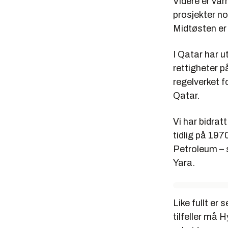
Videre er var
prosjekter nor
Midtøsten er
I Qatar har u
rettigheter p
regelverket f
Qatar.
Vi har bidratt
tidlig på 19
Petroleum – 
Yara.
Like fullt er
tilfeller må 