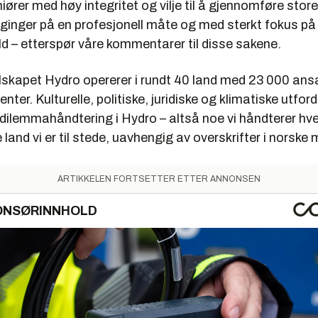
niører med høy integritet og vilje til å gjennomføre store
gginger på en profesjonell måte og med sterkt fokus p
d – etterspør våre kommentarer til disse sakene.
skapet Hydro opererer i rundt 40 land med 23 000 ansa
enter. Kulturelle, politiske, juridiske og klimatiske utford
 dilemmahåndtering i Hydro – altså noe vi håndterer hv
 land vi er til stede, uavhengig av overskrifter i norske 
ARTIKKELEN FORTSETTER ETTER ANNONSEN
ONSØRINNHOLD