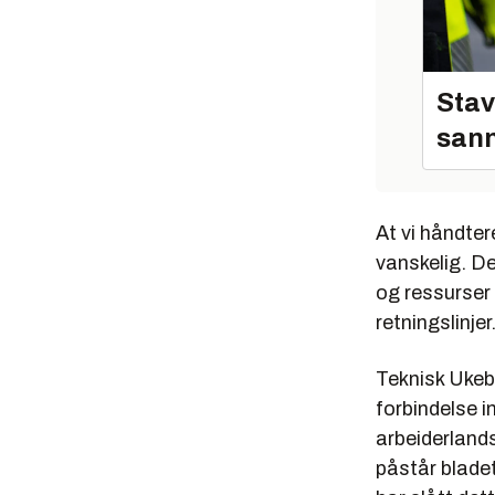
Stav
sann
At vi håndter
vanskelig. De
og ressurser
retningslinje
Teknisk Ukebl
forbindelse i
arbeiderlands
påstår bladet