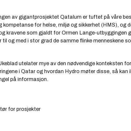
gen av gigantprosjektet Qatalum er tuftet på våre be
og kompetanse for helse, miljø og sikkerhet (HMS), og
og kravene som gjaldt for Ormen Lange-utbyggingen gj
er til og med i stor grad de samme flinke menneskene s
Ukeblad utelater mye av den nødvendige konteksten fo
ringene i Qatar og hvordan Hydro møter disse, så kan i
ngel på informasjon.
ør for prosjekter