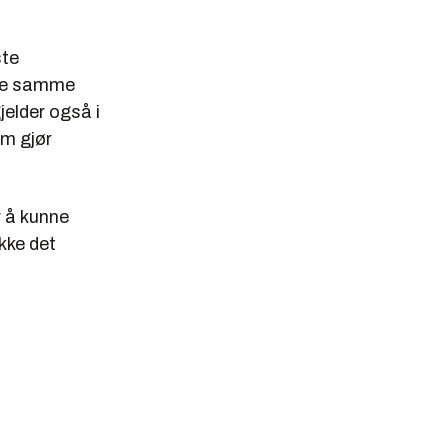
ste
 de samme
elder også i
om gjør
r å kunne
kke det