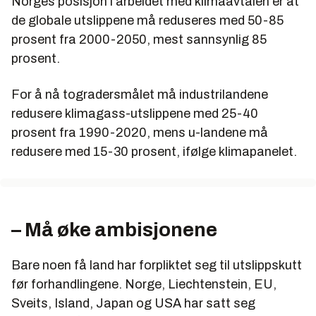
Norges posisjon i arbeidet med klimaavtalen er at
de globale utslippene må reduseres med 50-85
prosent fra 2000-2050, mest sannsynlig 85
prosent.
For å nå togradersmålet må industrilandene
redusere klimagass-utslippene med 25-40
prosent fra 1990-2020, mens u-landene må
redusere med 15-30 prosent, ifølge klimapanelet.
– Må øke ambisjonene
Bare noen få land har forpliktet seg til utslippskutt
før forhandlingene. Norge, Liechtenstein, EU,
Sveits, Island, Japan og USA har satt seg