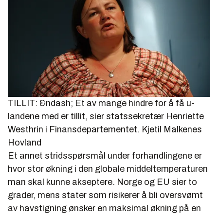
TILLIT: &ndash; Et av mange hindre for å få u-
landene med er tillit, sier statssekretær Henriette
Westhrin i Finansdepartementet.
Kjetil Malkenes
Hovland
Et annet stridsspørsmål under forhandlingene er
hvor stor økning i den globale middeltemperaturen
man skal kunne akseptere. Norge og EU sier to
grader, mens stater som risikerer å bli oversvømt
av havstigning ønsker en maksimal økning på en