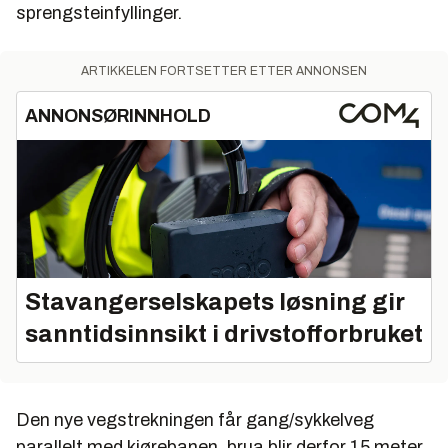
sprengsteinfyllinger.
ARTIKKELEN FORTSETTER ETTER ANNONSEN
ANNONSØRINNHOLD
Stavangerselskapets løsning gir
sanntidsinnsikt i drivstofforbruket
Den nye vegstrekningen får gang/sykkelveg
parallelt med kjørebanen, brua blir derfor 15 meter