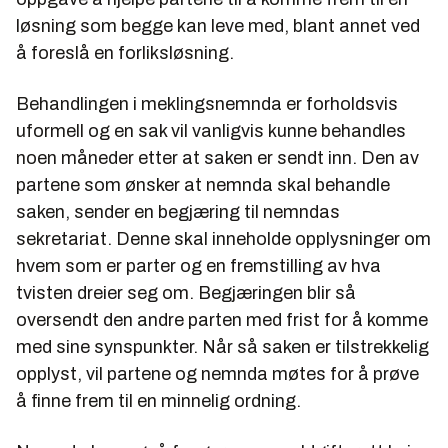
løsning som begge kan leve med, blant annet ved
å foreslå en forliksløsning.
Behandlingen i meklingsnemnda er forholdsvis
uformell og en sak vil vanligvis kunne behandles
noen måneder etter at saken er sendt inn. Den av
partene som ønsker at nemnda skal behandle
saken, sender en begjæring til nemndas
sekretariat. Denne skal inneholde opplysninger om
hvem som er parter og en fremstilling av hva
tvisten dreier seg om. Begjæringen blir så
oversendt den andre parten med frist for å komme
med sine synspunkter. Når så saken er tilstrekkelig
opplyst, vil partene og nemnda møtes for å prøve
å finne frem til en minnelig ordning.