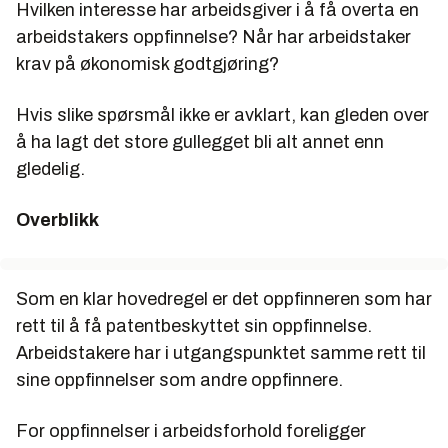
Hvilken interesse har arbeidsgiver i å få overta en
arbeidstakers oppfinnelse? Når har arbeidstaker
krav på økonomisk godtgjøring?
Hvis slike spørsmål ikke er avklart, kan gleden over
å ha lagt det store gullegget bli alt annet enn
gledelig.
Overblikk
Som en klar hovedregel er det oppfinneren som har
rett til å få patentbeskyttet sin oppfinnelse.
Arbeidstakere har i utgangspunktet samme rett til
sine oppfinnelser som andre oppfinnere.
For oppfinnelser i arbeidsforhold foreligger