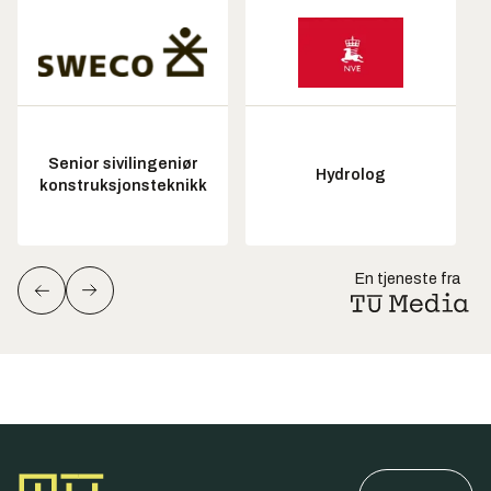
Senior sivilingeniør
Hydrolog
konstruksjonsteknikk
En tjeneste fra