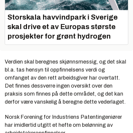
Storskala havvindpark i Sverige
skal drive et av Europas største
prosjekter for grønt hydrogen
Verdien skal beregnes skjønnsmessig, og det skal
bl.a. tas hensyn til oppfinnelsens verdi og
omfanget av den rett arbeidsgiver har overtatt.
Det finnes dessverre ingen oversikt over den
praksis som finnes på dette området, og det kan
derfor være vanskelig å beregne dette vederlaget.
Norsk Forening for Industriens Patentingeniører
har imidlertid utgitt et hefte om belønning av
arbeidstakeroppfinnelser.