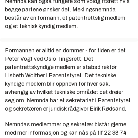
Nemnda kan også fungere som voldgiftsrett hvis
begge partene ønsker det. Meklingsnemnda
består av en formann, et patentrettslig medlem
og et teknisk kyndig medlem.
Formannen er alltid en dommer - for tiden er det
Peter Vogt ved Oslo Tingsrett. Det
patentrettskyndige medlem er stabsdirektør
Lisbeth Wolther i Patentstyret. Det tekniske
kyndige medlem blir oppnevn for hver sak,
avhengig av hvilket tekniske området det dreier
seg om. Nemnda har et sekretariat i Patentstyret
og sekretæren er juridisk rådgiver Eirik Rødsand.
Nemndas medlemmer og sekretær bistår gjerne
med mer informasjon og kan nås på tlf 22 38 74