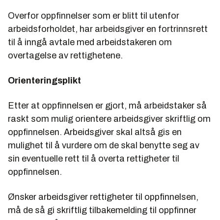
Overfor oppfinnelser som er blitt til utenfor
arbeidsforholdet, har arbeidsgiver en fortrinnsrett
til å inngå avtale med arbeidstakeren om
overtagelse av rettighetene.
Orienteringsplikt
Etter at oppfinnelsen er gjort, må arbeidstaker så
raskt som mulig orientere arbeidsgiver skriftlig om
oppfinnelsen. Arbeidsgiver skal altså gis en
mulighet til å vurdere om de skal benytte seg av
sin eventuelle rett til å overta rettigheter til
oppfinnelsen.
Ønsker arbeidsgiver rettigheter til oppfinnelsen,
må de så gi skriftlig tilbakemelding til oppfinner