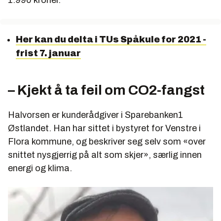
1.990 kroner.
Her kan du delta i TUs Spåkule for 2021 -
frist 7. januar
– Kjekt å ta feil om CO2-fangst
Halvorsen er kunderådgiver i Sparebanken1
Østlandet. Han har sittet i bystyret for Venstre i
Flora kommune, og beskriver seg selv som «over
snittet nysgjerrig på alt som skjer», særlig innen
energi og klima.