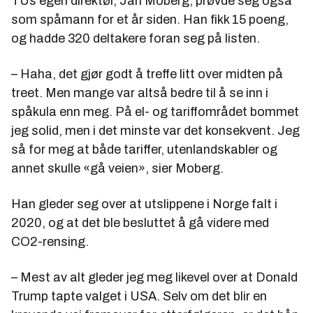
TUs egen direktør, Jan Moberg, prøvde seg også
som spåmann for et år siden. Han fikk 15 poeng,
og hadde 320 deltakere foran seg på listen.
– Haha, det gjør godt å treffe litt over midten på
treet. Men mange var altså bedre til å se inn i
spåkula enn meg. På el- og tariffområdet bommet
jeg solid, men i det minste var det konsekvent. Jeg
så for meg at både tariffer, utenlandskabler og
annet skulle «gå veien», sier Moberg.
Han gleder seg over at utslippene i Norge falt i
2020, og at det ble besluttet å gå videre med
CO2-rensing.
– Mest av alt gleder jeg meg likevel over at Donald
Trump tapte valget i USA. Selv om det blir en