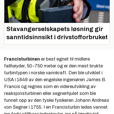
Stavangerselskapets løsning gir
sanntidsinnsikt i drivstofforbruket
Francisturbinen
er best egnet til midlere
fallhøyder, 50–750 meter og er den mest brukte
turbintypen i norske vannkraft. Den ble utviklet i
USA i 1849 av den engelske ingeniøren James B.
Francis og regnes som en videreutvikling av
reaksjonsturbinen eller segnerhjulet som ble
funnet opp av den tyske fysikeren Johann Andreas
von Segner i 1755. I en Francisturbin ledes vannet
inn forbi stillbare ledeskovler, inn på løpehjulet.