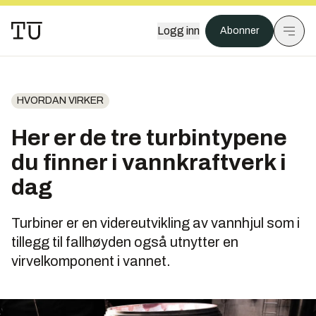
Logg inn
Abonner
HVORDAN VIRKER
Her er de tre turbintypene
du finner i vannkraftverk i
dag
Turbiner er en videreutvikling av vannhjul som i
tillegg til fallhøyden også utnytter en
virvelkomponent i vannet.