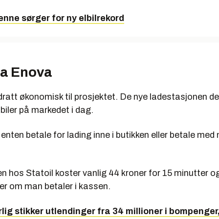
enne sørger for ny elbilrekord
ra Enova
ratt økonomisk til prosjektet. De nye ladestasjonen de
lbiler på markedet i dag.
nten betale for lading inne i butikken eller betale med
n hos Statoil koster vanlig 44 kroner for 15 minutter o
ter om man betaler i kassen.
rlig stikker utlendinger fra 34 millioner i bompenger