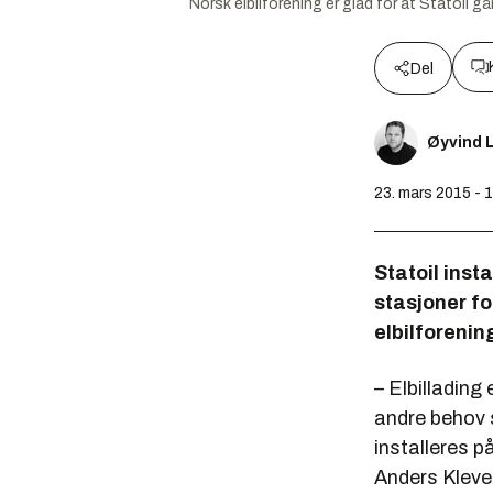
Norsk elbilforening er glad for at Statoil gå
Del
Øyvind L
23. mars 2015 - 
Statoil insta
stasjoner fo
elbilforenin
– Elbillading 
andre behov 
installeres p
Anders Kleve 