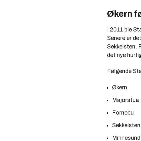
Økern f
I 2011 ble Sta
Senere er de
Sekkelsten. 
det nye hurt
Følgende Stat
Økern
Majorstua
Fornebu
Sekkelsten
Minnesund