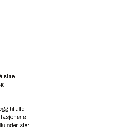
å sine
sk
gg til alle
stasjonene
lkunder, sier