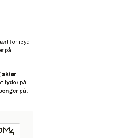
vært fornøyd
er på
g aktør
et tyder på
 penger på,