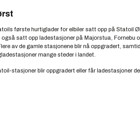
ørst
toils første hurtiglader for elbiler satt opp på Statoil Ø
t også satt opp ladestasjoner på Majorstua, Fornebu 
Flere av de gamle stasjonene blir nå oppgradert, samt
igladestasjoner mange steder i landet.
oil-stasjoner blir oppgradert eller får ladestasjoner d