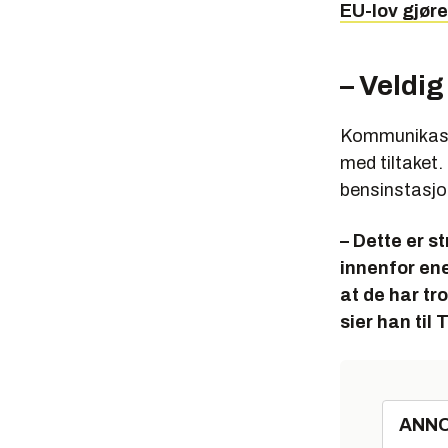
EU-lov gjør
– Veldig
Kommunikasjo
med tiltaket.
bensinstasjo
– Dette er s
innenfor ener
at de har tr
sier han til
ANN