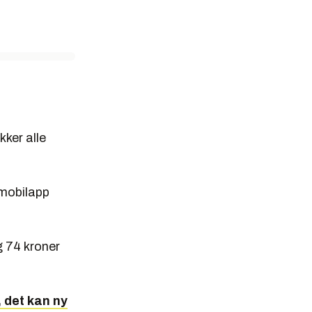
kker alle
 mobilapp
g 74 kroner
, det kan ny