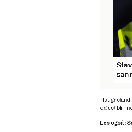
Stav
sann
Haugneland tr
og det blir 
Les også:
So