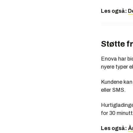
Les også:
D
Støtte f
Enova har bid
nyere typer e
Kundene kan e
eller SMS.
Hurtigladinge
for 30 minut
Les også:
Å