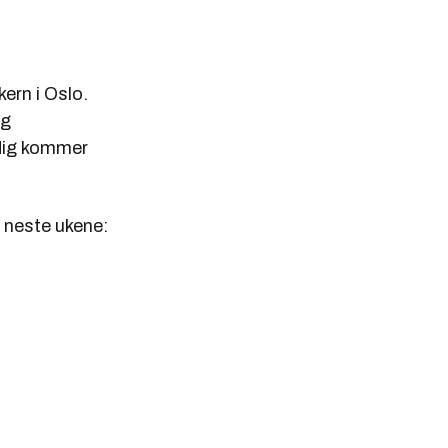
kern i Oslo.
og
idig kommer
e neste ukene: