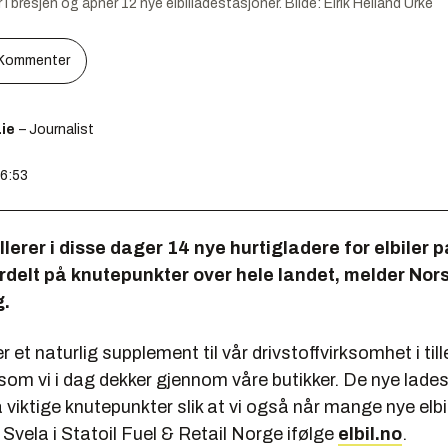
r i bresjen og åpner 12 nye elbilladestasjoner.
Bilde:
Eirik Helland Urke
Kommenter
ie
– Journalist
16:53
llerer i disse dager 14 nye hurtigladere for elbiler p
rdelt på knutepunkter over hele landet, melder Nor
g.
er et naturlig supplement til vår drivstoffvirksomhet i tille
som vi i dag dekker gjennom våre butikker. De nye lade
å viktige knutepunkter slik at vi også når mange nye elbi
Svela i Statoil Fuel & Retail Norge ifølge
elbil.no
.