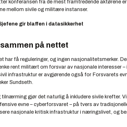
ter konferansen fra de mest framtredende aktørene er k
ytte informasjon og objekter mot spionasje, sabotasje og terrorh
jene mellom sivile og militære instanser.
 tilsyn med sikkerhetsloven, og mandatet begrenser seg samtidi
Sjefene gir blaffen i datasikkerhet
v.
 av avdelingen NorCERT og et landsdekkende sensornettverk v
 dataangrep og bistår i håndteringen.
 sammen på nettet
ativt underlagt Forsvarsdepartementet, men rapporterer direkte t
artementet om saker i sivil sektor.
har få reguleringer, og ingen nasjonalitetsmerker. Det
enke rent militært om forsvar av nasjonale interesser – i
vil infrastruktur er avgjørende også for Forsvarets evne
eker Sundseth.
sikkerhetstjeneste (PST):
nsvar for den nasjonale sikkerhet innenfor Norges grenser, noe s
 tilnærming gjør det naturlig å inkludere sivile krefter. V
atter kontraetterretning.
fensive evne – cyberforsvaret – på tvers av tradisjonelle 
tanse til både å avdekke og selv utnytte it-baserte teknikker for
isere nasjonale kritisk infrastruktur i næringslivet, og b
Janne Kristiansen.