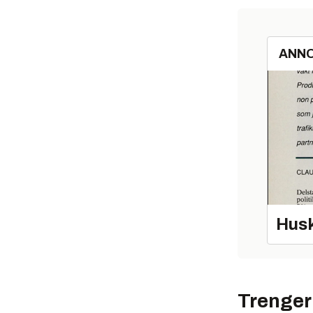
Norsk sent
ANN
Underlagt
Har i før
sikkerhets
Ledes av 
Næringsliv
Stiftet a
Ingen ren
Husk
sikkerhets
organisert
I senere 
Trenger 
NSR har i