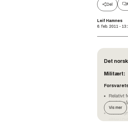
Del
Leif Hamnes
6. feb. 2011 - 13
Det norsk
Militært:
Forsvarets
Relativt 
fordelt p
Vis mer
Hovedtyng
sitter i O