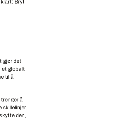
lart: Bryt
andlinger.
g innenfor
arsler NSM
il
 gjør det
 et globalt
 til å
om blant
i trenger å
skillelinjer.
 spionasje.
eskytte den,