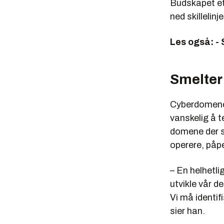
Budskapet et
Skal besk
ned skillelin
NSM fører
Les også: - 
samme lo
Ved hjelp
alvorlige
Smelter
Administr
Justisdep
Cyberdomenet 
vanskelig å t
domene der si
operere, påp
Politiets 
PST har a
– En helhetlig
annet omf
utvikle vår de
Har kompe
Vi må identif
sier han.
Ledes av 