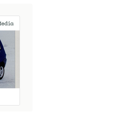
edre it-
en.
og råd om
sme,
tte fra et