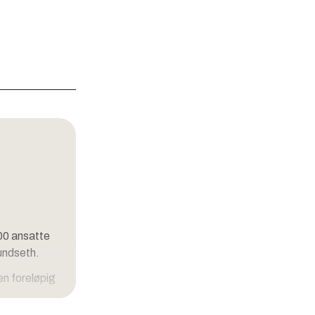
200 ansatte
undseth.
en foreløpig