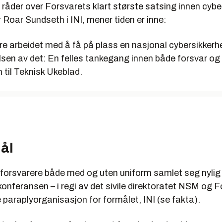
 ansvar for Communication and Information Systems Task Group 
åder over Forsvarets klart største satsing innen cyber
atalink (TDL)
Roar Sundseth i INI, mener tiden er inne:
tvikler og beskytter Forsvarets nettverk og IKT-løsninger i inn- og
øre arbeidet med å få på plass en nasjonal cybersikkerh
dessuten ingeniører og befal ved Forsvarets ingeniørhøgskole.
lsen av det: En felles tankegang innen både forsvar og 
rsvarssjefens nærmeste rådgivere for utviklingen av det overord
 til Teknisk Ukeblad.
alt «nettverksbasert forsvar».
ngstjenesten:
vile og militære etterretningstjeneste rettet mot utlandet, koord
 ansvar for all etterretning i Forsvaret.
atter også både offensive og defensive såkalte Informasjonsop
ål
Generalløytnant Kjell Grandhagen.
orsvarere både med og uten uniform samlet seg nylig ti
onferansen – i regi av det sivile direktoratet NSM og 
Sikkerhetsmyndighet (NSM):
paraplyorganisasjon for formålet, INI (se fakta).
ektorat for forebyggende sikkerhetstjeneste, ledet av direktør Kjet