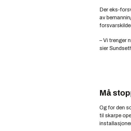
konsultat
Kripos og
Der eks-forsv
av bemanning
Ledes av 
forsvarskild
– Vi trenger 
sier Sundset
Må stop
Og for den s
til skarpe op
installasjoner