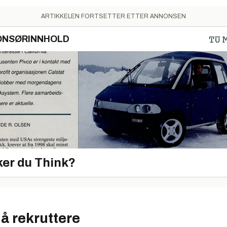
ARTIKKELEN FORTSETTER ETTER ANNONSEN
er for informasjonssikring (NorSIS)
:
ONSØRINNHOLD
 Fornyingsdepartementet (FAD), har base i Gjøvik.
ste rekke en holdningsskapende, forbyggende rolle for å fremme b
kultur hos virksomheter både i privat og offentlig sektor.
Tore Larsen Orderløkken
ets sikkerhetsråd (NSR):
v en sammenslutning av arbeidsgiverforeninger, med NHO i spiss
t cyberrettet organisasjon, men gir bedrifter trusselvurderinger 
er du Think?
tiltak mot ulike trusler, som industrispionasje, sabotasje, terrori
 kriminalitet.
tid er cybertrusler plassert høyt på NSRs agenda.
å rekruttere
ngen operativ kapasitet og en beskjeden stab, men får faglig stø