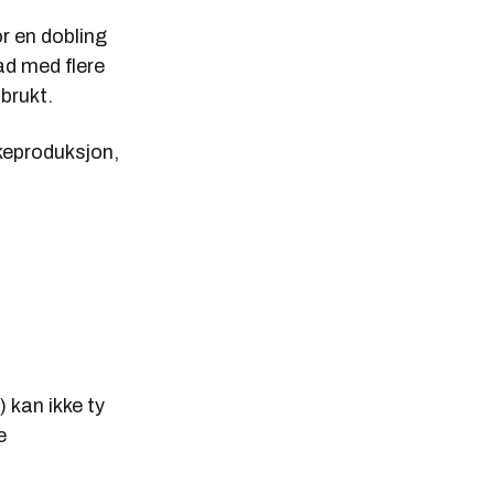
, PST, DSB,
r en dobling
ad med flere
brukt.
rkeproduksjon,
 kan ikke ty
e