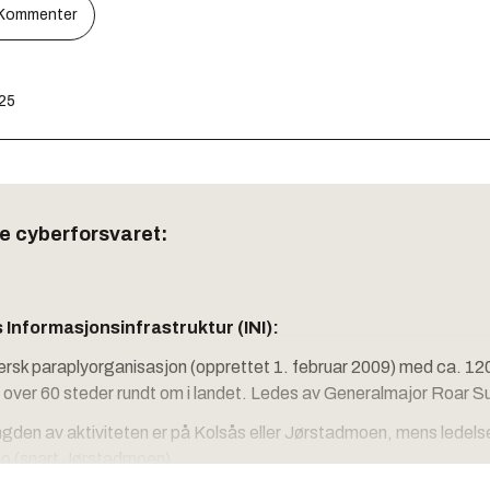
Kommenter
:25
e cyberforsvaret:
 Informasjonsinfrastruktur (INI):
fersk paraplyorganisasjon (opprettet 1. februar 2009) med ca. 1
å over 60 steder rundt om i landet. Ledes av Generalmajor Roar S
den av aktiviteten er på Kolsås eller Jørstadmoen, mens ledels
slo (snart Jørstadmoen).