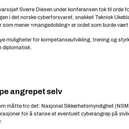
ivt råd bestående av blant annet Politidirektoratet (POD), NSM
 Økokrim.
arssjef Sverre Diesen under konferansen tok til orde fo
en i det norske cyberforsvaret, snakket Teknisk Ukebl
Erland Løkken.
er som mener «mangedobling» er ordet som burde vært 
nye muligheter for kompetanseutvikling, trening og sty
h diplomatisk.
pe angrepet selv
om måtte tro det: Nasjonal Sikkerhetsmyndighet (NSM)
erasjoner for å stanse et eventuelt cyberangrep på sivil
.