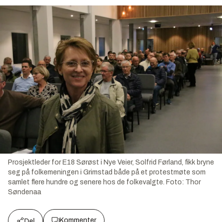
Prosjektleder for E18 Sørøst i Nye Veier, Solfrid Førland, fikk bryne
seg på folkemeningen i Grimstad både på et protestmøte som
samlet flere hundre og senere hos de folkevalgte.
Foto:
Thor
Søndenaa
Kommenter
Del