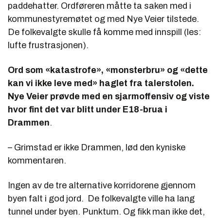
paddehatter. Ordføreren måtte ta saken med i
kommunestyremøtet og med Nye Veier tilstede.
De folkevalgte skulle få komme med innspill (les:
lufte frustrasjonen).
Ord som «katastrofe», «monsterbru» og «dette
kan vi ikke leve med» haglet fra talerstolen.
Nye Veier prøvde med en sjarmoffensiv og viste
hvor fint det var blitt under E18-brua i
Drammen
.
– Grimstad er ikke Drammen, lød den kyniske
kommentaren.
Ingen av de tre alternative korridorene gjennom
byen falt i god jord. De folkevalgte ville ha lang
tunnel under byen. Punktum. Og fikk man ikke det,