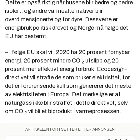
Dette er også riktig når husene blir bedre og bedre
Electro AS. I årsskiftet til 2003 fikk selskapet en ny
eier med irske Glen Dimplex Group, verdens største
isolert, og andre varmealternativer blir
leverandør av elektriske varmeprodukter.
overdimensjonerte og for dyre. Dessverre er
energibruk politisk drevet og Norge må følge det
Siemens hadde skilt ut sin elektrovarme i et heleid
EU har bestemt.
datterselskap i 2000, Siemens Electrical Heating
AS: I 2003 startet de en salgsprosess med
resultatet at Glen Dimplex Group også overtok dette
– I følge EU skal vi i 2020 ha 20 prosent fornybar
selskapet.
energi, 20 prosent mindre CO
utslipp og 20
2
prosent mer effektivt energiforbruk. Ecodesign-
direktivet vil straffe de som bruker elektrisitet, for
det er forurensende kull som genererer det meste
av elektrisiteten i Europa. Det merkelige er at
naturgass ikke blir straffet i dette direktivet, selv
om CO
vil bli et biprodukt i varmeprosessen.
2
ARTIKKELEN FORTSETTER ETTER ANNONSEN