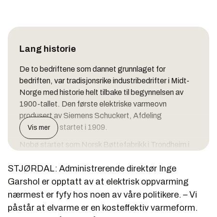
Lang historie
De to bedriftene som dannet grunnlaget for
bedriften, var tradisjonsrike industribedrifter i Midt-
Norge med historie helt tilbake til begynnelsen av
1900-tallet. Den første elektriske varmeovn
produsert av Siemens Schuckert, Afdeling
Trondhjem, startet i 1909.
Vis mer
Nobø startet som Norsk Bøttefabrikk i Trondheim i
1918. De startet produksjon av vannradiatorer i 1929
STJØRDAL: Administrerende direktør Inge
og i 1938 ble den første veggmonterte elektriske
varmeovn produsert.
Garshol er opptatt av at elektrisk oppvarming
nærmest er fyfy hos noen av våre politikere. – Vi
Nobø etablerte fabrikk på Stjørdal i 1972. Etter en
påstår at elvarme er en kosteffektiv varmeform.
konkurs i 1992, ble det dannet nytt selskap, Nobø