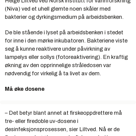
Helge Liltved ved Norsk institutt for vannforskning
(Niva) ved et uhell glemte noen skåler med
bakterier og dyrkingsmedium på arbeidsbenken.
De ble stående i lyset på arbeidsbenken i stedet
for inne i den mørke inkubatoren. Bakteriene viste
seg å kunne reaktivere under påvirkning av
lampelys eller sollys (fotoreaktivering). En kraftig
økning av den opprinnelige stråledosen var
nødvendig for virkelig å ta livet av dem.
Må øke dosene
– Det betyr blant annet at firskeoppdrettere må
tre- eller firedoble uv-dosene i
desinfeksjonsprosessen, sier Liltved. Nå er de