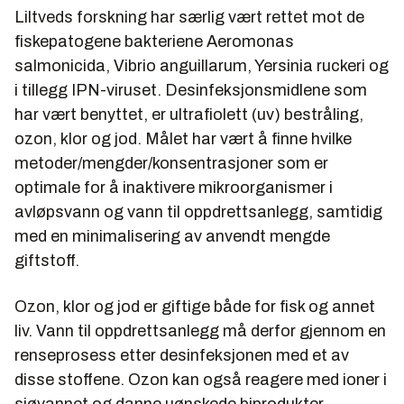
Liltveds forskning har særlig vært rettet mot de
fiskepatogene bakteriene Aeromonas
salmonicida, Vibrio anguillarum, Yersinia ruckeri og
i tillegg IPN-viruset. Desinfeksjonsmidlene som
har vært benyttet, er ultrafiolett (uv) bestråling,
ozon, klor og jod. Målet har vært å finne hvilke
metoder/mengder/konsentrasjoner som er
optimale for å inaktivere mikroorganismer i
avløpsvann og vann til oppdrettsanlegg, samtidig
med en minimalisering av anvendt mengde
giftstoff.
Ozon, klor og jod er giftige både for fisk og annet
liv. Vann til oppdrettsanlegg må derfor gjennom en
renseprosess etter desinfeksjonen med et av
disse stoffene. Ozon kan også reagere med ioner i
sjøvannet og danne uønskede biprodukter.