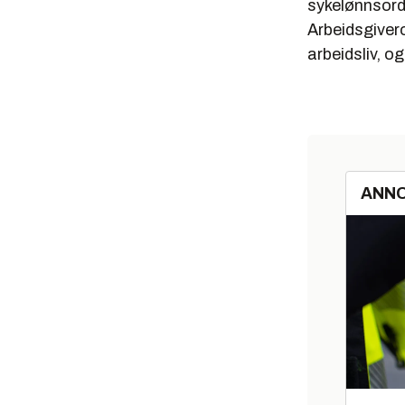
sykelønnsord
Arbeidsgivero
arbeidsliv, o
ANN