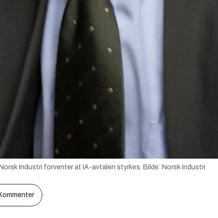
rsk Industri forventer at IA-avtalen styrkes.
Bilde:
Norsk Industri
Kommenter