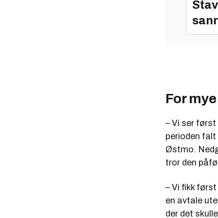
Stav
sann
For mye
– Vi ser førs
perioden falt
Østmo. Nedgan
tror den påfø
– Vi fikk førs
en avtale ute
der det skull