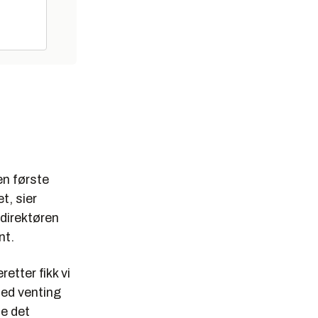
en første
t, sier
-direktøren
nt.
retter fikk vi
med venting
le det