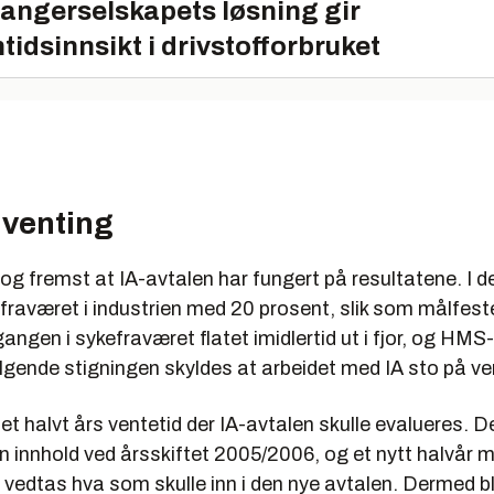
angerselskapets løsning gir
tidsinnsikt i drivstofforbruket
 venting
t og fremst at IA-avtalen har fungert på resultatene. I d
 fraværet i industrien med 20 prosent, slik som målfeste
gen i sykefraværet flatet imidlertid ut i fjor, og HMS
lgende stigningen skyldes at arbeidet med IA sto på ve
t et halvt års ventetid der IA-avtalen skulle evalueres. De
n innhold ved årsskiftet 2005/2006, og et nytt halvår 
e vedtas hva som skulle inn i den nye avtalen. Dermed b