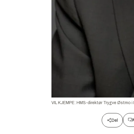
VIL KJEMPE: HMS-direktør Trygve Østmo i No
Del