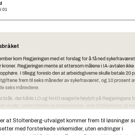
d
5:01
sbråket
ptember kom Regjeringen med et forslag for å få ned sykefravære
er kroner. Regjeringen mente at ettersom målene i IA-avtalen ikke
n opphøre. I tillegg foreslo den at arbeidsgiverne skulle betale 20 
giftene frem til seks måneder av sykefraværet, og 10 prosent a
nde seks månedene.
es bråk, der både LO og NHO reagerte høylytt på Regjeringens fo
 et utvalg, under ledelse av statsminister Jens Stoltenberg og m
 i arbeidsgiver- og arbeidstagerorganisasjonene som medlemme
ter at Stoltenberg-utvalget kommer frem til løsninger s
ye løsninger for å få ned sykefraværet. Fristen for å komme med f
november.
setter med forsterkede virkemidler, uten endringer i