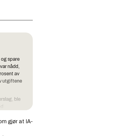
t og spare
 var nådd,
prosent av
v utgiftene
rslag, ble
ed
r. Utvalget
om gjør at IA-
orslag er