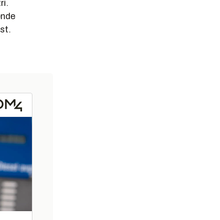
ri.
ende
st.