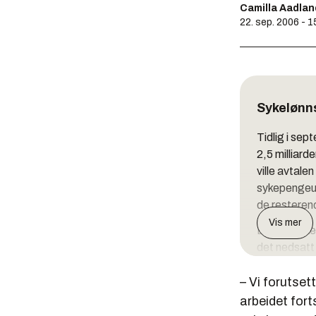
Camilla Aadlan
22. sep. 2006 - 1
Sykelønn
Tidlig i se
2,5 milliard
ville avtale
sykepengeut
de restere
Vis mer
Etter en uk
det nedsatt
topplederne
– Vi forutset
skal se på n
satt til 1. 
arbeidet fort