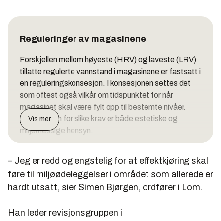
Reguleringer av magasinene
Forskjellen mellom høyeste (HRV) og laveste (LRV)
tillatte regulerte vannstand i magasinene er fastsatt i
en reguleringskonsesjon. I konsesjonen settes det
som oftest også vilkår om tidspunktet for når
magasinet skal være fylt opp til bestemte nivåer.
Bakgrunnen for slike krav er både estetiske og
Vis mer
miljømessige hensyn.
Restriksjoner i disponeringen av vannet ut fra
– Jeg er redd og engstelig for at effektkjøring skal
magasinet er gitt i form av et
manøvreringsreglement. Dette, sammen med
føre til miljøødeleggelser i området som allerede er
reguleringsgrensene, er selve ryggraden i
hardt utsatt, sier Simen Bjørgen, ordfører i Lom.
konsesjonen og angir rammebetingelsene for driften
av det konsederte anlegget.
Han leder revisjonsgruppen i