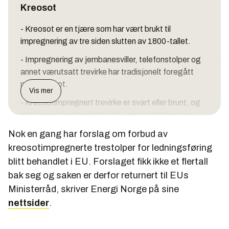
Kreosot
- Kreosot er en tjære som har vært brukt til
impregnering av tre siden slutten av 1800-tallet.
- Impregnering av jernbanesviller, telefonstolper og
annet værutsatt trevirke har tradisjonelt foregått
med kreosot.
Vis mer
- Kreosotimpregnert trevirke er svart eller brunt, og
det har en karakteristisk lukt. Lukt og farge avtar
over tid.
Nok en gang har forslag om forbud av
- Kreosot inneholder kreftfremkallende stoffer og kan
kreosotimpregnerte trestolper for ledningsføring
ved hudkontakt gi sterke allergiske reaksjoner.
blitt behandlet i EU. Forslaget fikk ikke et flertall
bak seg og saken er derfor returnert til EUs
- Det er ikke tillatt å bruke kreosot i produkter i hager
Ministerråd, skriver Energi Norge på sine
eller parker der mennesker og især barn kan komme i
kontakt med stoffet.
nettsider
.
- Kreosotimpregnert trevirke er klassifisert som farlig