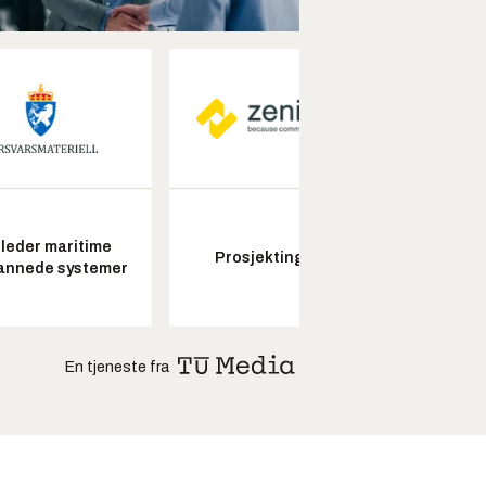
leder maritime
Prosjektingeniør
Seksjon
annede systemer
En tjeneste fra