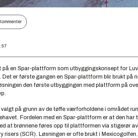
Kommenter
4:57
et på en Spar-plattform som utbyggingskonsept for Luva
Det er første gangen en Spar-plattform blir brukt på n
løsningen den første utbyggingen med plattform på ov
yp.
 valgt på grunn av de tøffe værforholdene i området ru
kehavet. Fordelen med en Spar-plattform er at den har 
d at brønnene føres opp til plattformen via stigerør av
y risers (SCR). Løsningen er ofte brukt i Mexicogolfen.