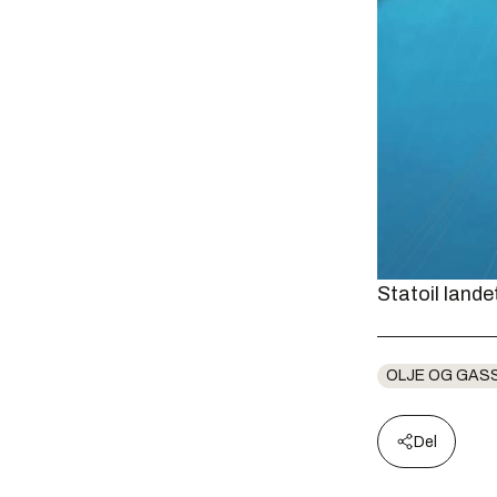
Statoil land
OLJE OG GAS
Del