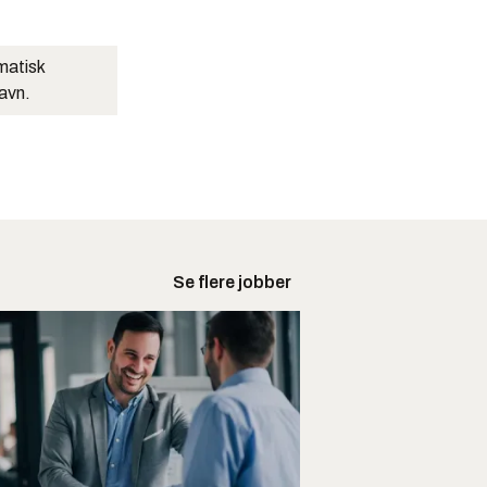
matisk
navn.
Se flere jobber