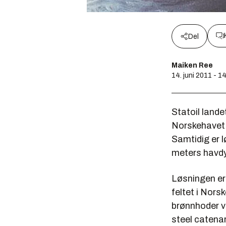
Del
Maiken Ree
14. juni 2011 - 1
Statoil land
Norskehavet. 
Samtidig er 
meters havd
Løsningen er
feltet i Nors
brønnhoder ve
steel catenar