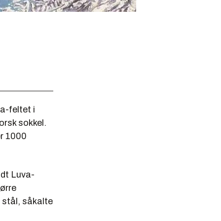
-feltet i
orsk sokkel.
er 1000
ndt Luva-
tørre
 stål, såkalte