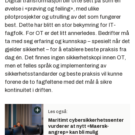
Digital transformasjon blir ofte sett på som en
øvelse i «prøving og feiling», med ulike
pilotprosjekter og utrulling av det som fungerer
best. Dette har blitt en stor bekymring for IT-
fagfolk. For OT er det litt annerledes. Bedrifter må
ta med seg erfaring og kunnskap – spesielt når det
gjelder sikkerhet – for å etablere beste praksis fra
dag én. Det finnes ingen sikkerhetskopi innen OT,
men et felles språk og implementering av
sikkerhetsstandarder og beste praksis vil kunne
forene de to fagfeltene med det mål å sikre
kontinuitet i driften.
Les også:
Maritimt cybersikkerhetssenter
vurderer at nytt «Maersk-
angrep» kan bli mulig