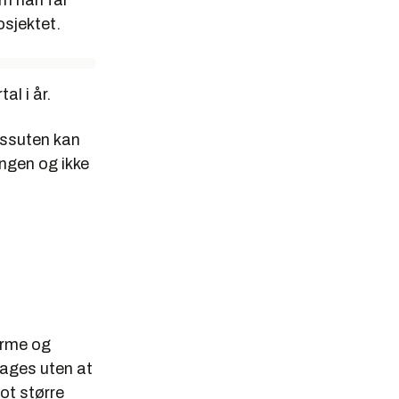
osjektet.
al i år.
Dessuten kan
angen og ikke
forme og
lages uten at
mot større