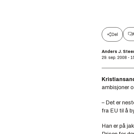
Del
Anders J. Ste
29. sep. 2008 - 1
Kristiansan
ambisjoner om
– Det er neste
fra EU til å 
Han er på jakt
Prisen for de