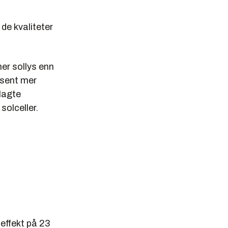
 de kvaliteter
er sollys enn
osent mer
lagte
solceller.
 effekt på 23