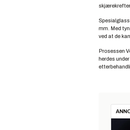
skjærekrefte
Spesialglasse
mm. Med tynn
ved at de kan
Prosessen Ve
herdes under 
etterbehandli
ANN