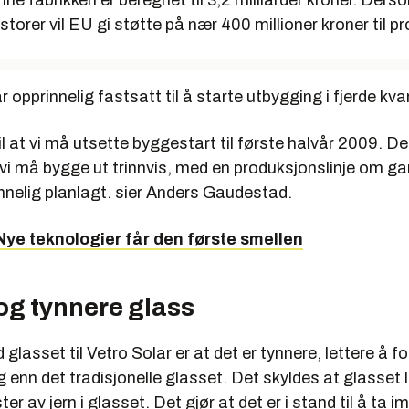
torer vil EU gi støtte på nær 400 millioner kroner til pr
 opprinnelig fastsatt til å starte utbygging i fjerde kvart
til at vi må utsette byggestart til første halvår 2009. 
vi må bygge ut trinnvis, med en produksjonslinje om g
nnelig planlagt. sier Anders Gaudestad.
 Nye teknologier får den første smellen
og tynnere glass
glasset til Vetro Solar er at det er tynnere, lettere å 
 enn det tradisjonelle glasset. Det skyldes at glasset 
ter av jern i glasset. Det gjør at det er i stand til å ta i