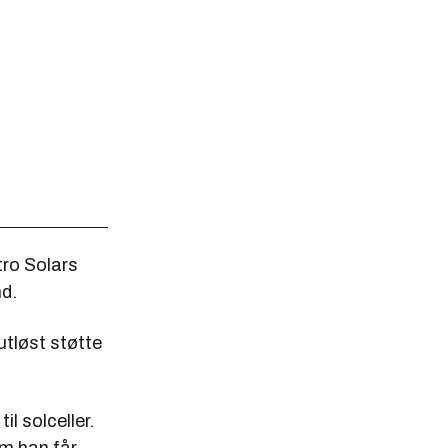
tro Solars
nd.
 utløst støtte
il solceller.
om han får