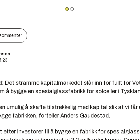
Kommenter
ensen
5:23
d
: Det stramme kapitalmarkedet slår inn for fullt for Ve
 å bygge en spesialglassfabrikk for solceller i Tyskla
n umulig å skaffe tilstrekkelig med kapital slik at vi får
bygge fabrikken, forteller Anders Gaudestad.
 etter investorer til å bygge en fabrikk for spesialglass t
nne fabrikken er beregnet til 3,2 milliarder kroner. Ders