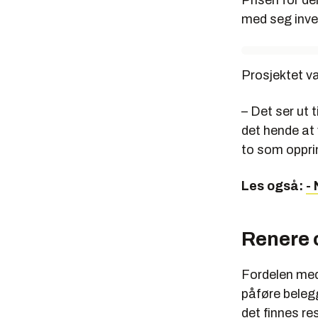
med seg inves
Prosjektet var
– Det ser ut 
det hende at 
to som oppri
Les også:
-
Renere 
Fordelen med 
påføre belegg
det finnes res