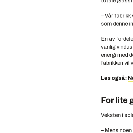
totale glassf
– Vår fabrikk
som denne in
En av fordele
vanlig vindus
energi med d
fabrikken vil
Les også:
N
For lite 
Veksten i sol
– Mens noen p