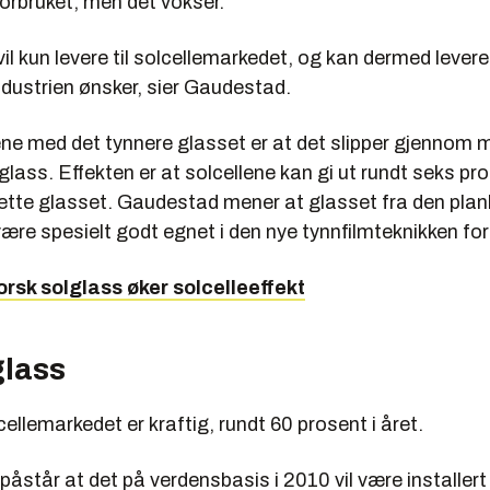
orbruket, men det vokser.
 vil kun levere til solcellemarkedet, og kan dermed levere
dustrien ønsker, sier Gaudestad.
ne med det tynnere glasset er at det slipper gjennom m
glass. Effekten er at solcellene kan gi ut rundt seks pr
ette glasset. Gaudestad mener at glasset fra den plan
 være spesielt godt egnet i den nye tynnfilmteknikken for 
orsk solglass øker solcelleeffekt
glass
cellemarkedet er kraftig, rundt 60 prosent i året.
åstår at det på verdensbasis i 2010 vil være installert