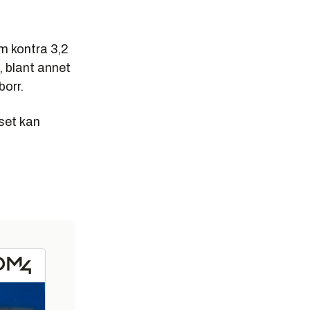
.
mm kontra 3,2
, blant annet
borr.
set kan