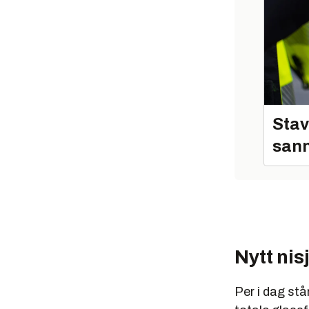
Stav
sann
Nytt ni
Per i dag stå