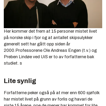
Her kommer det frem at 15 personer mistet livet
på norske skip i fjor og at antallet skipsulykker
generelt sett har gått opp siden år
2000.Professorene Ole Andreas Engen (t.v.) og
Preben Lindøe ved UiS er to av forfatterne bak
studiet.
s
Lite synlig
Forfatterne peker også på at mer enn 600 sjøfolk
har mistet livet på grunn av forlis og havari de
siste 15 årene, noe de mener har kommet for lite