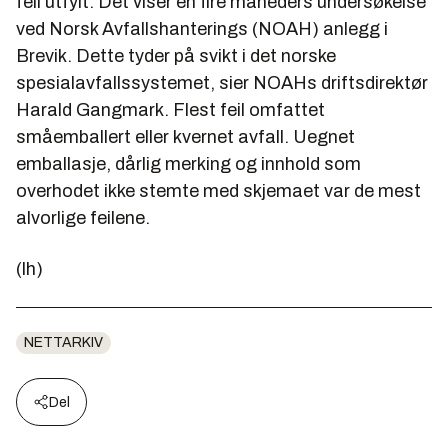
feil utfylt. Det viser en fire måneders undersøkelse
ved Norsk Avfallshanterings (NOAH) anlegg i
Brevik. Dette tyder på svikt i det norske
spesialavfallssystemet, sier NOAHs driftsdirektør
Harald Gangmark
. Flest feil omfattet
småemballert eller kvernet avfall. Uegnet
emballasje, dårlig merking og innhold som
overhodet ikke stemte med skjemaet var de mest
alvorlige feilene.
(lh)
NETTARKIV
Del