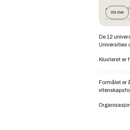
Technisch
Vis mer
Institut 
KTH
De 12 unive
Technisch
Universities
Universit
Klusteret er 
Politecni
Instituto
Ecole Pol
Formålet er 
vitenskapsfol
Helsinki 
Organisasjone