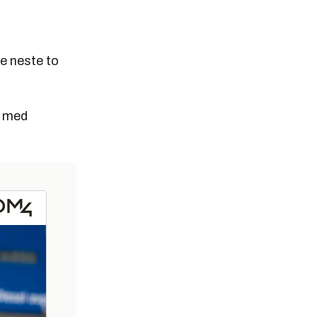
de neste to
e med