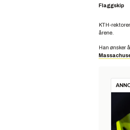
Flaggskip
KTH-rektoren 
årene.
Han ønsker å 
Massachuset
ANN