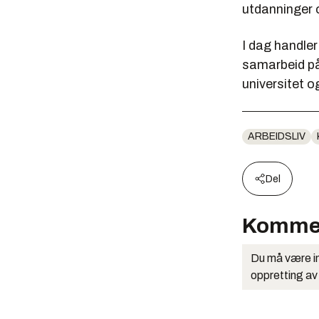
utdanninger o
I dag handler
samarbeid på
universitet o
ARBEIDSLIV
Del
Komme
Du må være in
oppretting av