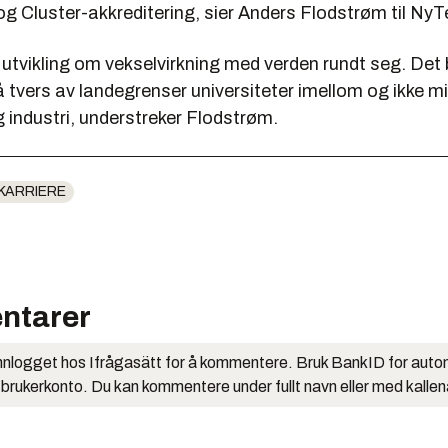
g Cluster-akkreditering, sier Anders Flodstrøm til NyT
 utvikling om vekselvirkning med verden rundt seg. Det 
 tvers av landegrenser universiteter imellom og ikke m
g industri, understreker Flodstrøm.
KARRIERE
ntarer
nlogget hos Ifrågasätt for å kommentere. Bruk BankID for auto
 brukerkonto. Du kan kommentere under fullt navn eller med kalle