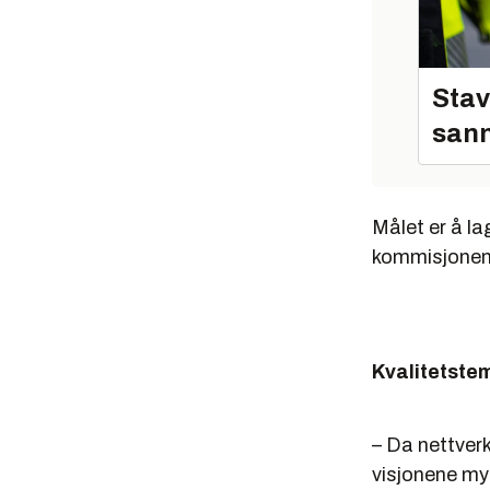
Stav
sann
Målet er å la
kommisjonen. 
Kvalitetste
– Da nettver
visjonene mye