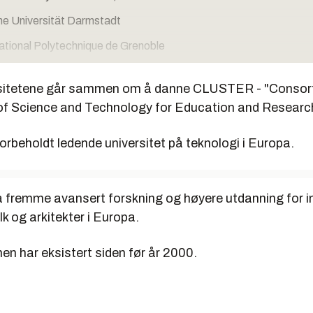
e Universität Darmstadt
National Polytechnique de Grenoble
rsitetene går sammen om å danne CLUSTER - "Consort
e Universiteit Eindhoven
 of Science and Technology for Education and Researc
ät Karlsruhe (T.H)
forbeholdt ledende universitet på teknologi i Europa.
co Torino
 Superior Técnico Lisbon
ytechnique Fédérale de Lausanne
å fremme avansert forskning og høyere utdanning for in
k og arkitekter i Europa.
University of Technology
n har eksistert siden før år 2000.