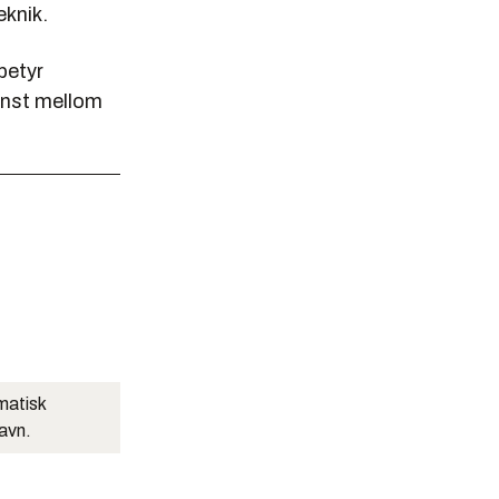
eknik.
betyr
inst mellom
matisk
navn.