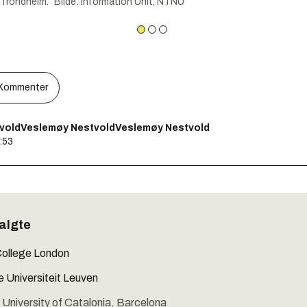
Trondheim.
Bilde
:
Information Unit, NTNU
Kommenter
voldVeslemøy NestvoldVeslemøy Nestvold
2:53
algte
College London
e Universiteit Leuven
 University of Catalonia, Barcelona