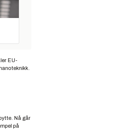
aler EU-
 nanoteknikk.
bytte. Nå går
tempel på