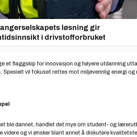
angerselskapets løsning gir
tidsinnsikt i drivstofforbruket
ge et flaggskip for innovasjon og høyere utdanning utt
Spesielt vil fokuset rettes mot miljøvennlig energi og
mpel
ket ble dannet, handlet det mye om student- og lærerut
 videre og vi ønsker blant annet å diskutere kvalitets