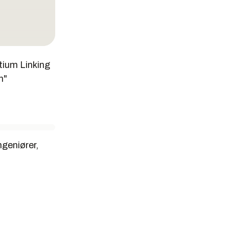
ium Linking
h"
geniører,