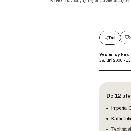
NTNU - hovedbyugningen på Gløshaugen, 
Del
Veslemøy Nest
28. juni 2006 - 1
De 12 utv
Imperial 
Katholiek
Technical