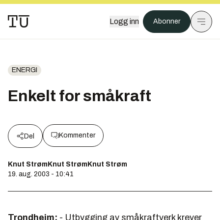
Logg inn
Abonner
ENERGI
Enkelt for småkraft
Kommenter
Del
Knut StrømKnut StrømKnut Strøm
19. aug. 2003 - 10:41
Trondheim:
- Utbygging av småkraftverk krever