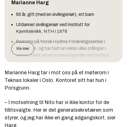
Marianne Harg
56 år, gift (med en sivilingeniør), ett barn
Utdannet sivilingeniør ved Institutt for
Kjemiteknikk, NTH i 1976
Begynte på Norsk Hydros Forskningssenter i
Porsgrunn, og har hatt en rekke ulike stillinger i
Vis mer
Hydro, blant annet prossesingeniør ved Hydros
Landbruk og produksjonssjef ved Pronova
Biocare.
Marianne Harg tar i mot oss på et møterom i
Er nå ansatt i EDB Business Partner, der hun har
Teknas lokaler i Oslo. Kontoret sitt har hun i
vært siden januar 2008.
Porsgrunn.
Styreleder i Teknisk Ukeblad
– I motsetning til Nito har vi ikke kontor for de
tillitsvalgte. Her er det generalsekretæren som
styrer, og jeg har ikke en gang adgangskort, sier
Harg.