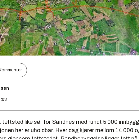
Kommenter
nsen
6:03
 tettsted like sør for Sandnes med rundt 5 000 innbygg
sjonen her er uholdbar. Hver dag kjører mellom 14 000 
vers gjennom tettstedet. Randbebyggelse ligger tett på