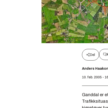
Del
Anders Haako
10. feb. 2005 - 1
Ganddal er et
Trafikksitua
kjøretøyer t