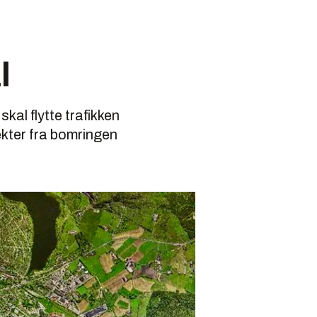
l
kal flytte trafikken
ekter fra bomringen