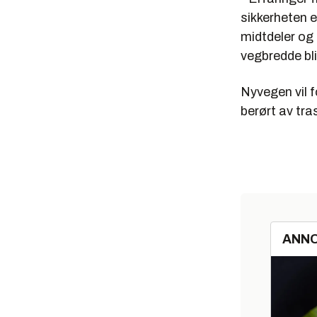
sikkerheten e
midtdeler og 
vegbredde bli
Nyvegen vil 
berørt av tra
ANN