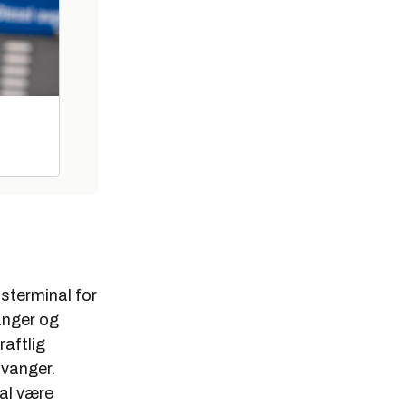
sterminal for
anger og
raftlig
avanger.
al være