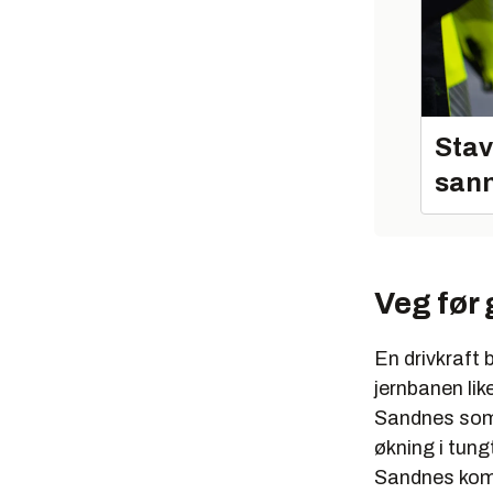
Stav
sann
Veg før
En drivkraft
jernbanen lik
Sandnes som ik
økning i tun
Sandnes komm