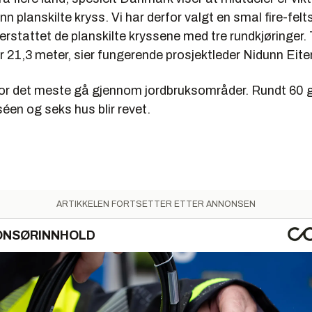
nn planskilte kryss. Vi har derfor valgt en smal fire-fe
erstattet de planskilte kryssene med tre rundkjøringer. 
r 21,3 meter, sier fungerende prosjektleder Nidunn Eiter
for det meste gå gjennom jordbruksområder. Rundt 60 gr
séen og seks hus blir revet.
ARTIKKELEN FORTSETTER ETTER ANNONSEN
ONSØRINNHOLD