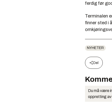
ferdig før go
Terminalen er
finner sted i
omkjøringsv
NYHETER
Del
Komme
Du må være in
oppretting av