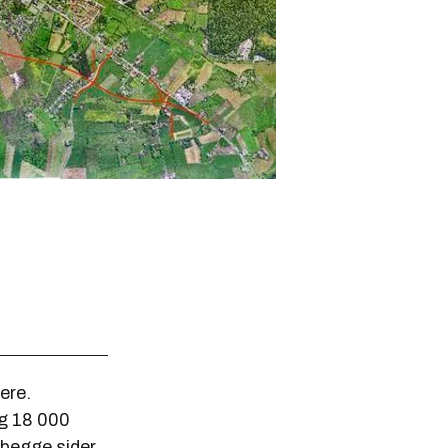
ere.
og 18 000
 begge sider