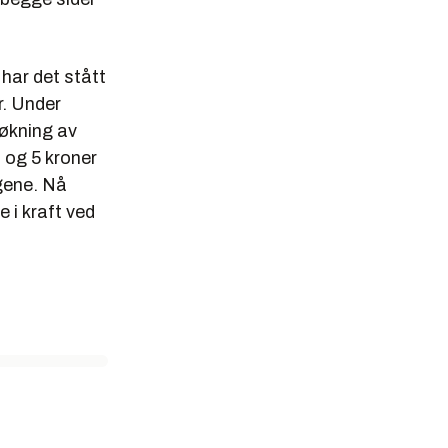
har det stått
r. Under
 økning av
 og 5 kroner
gene. Nå
 i kraft ved