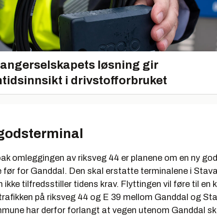
angerselskapets løsning gir
tidsinnsikt i drivstofforbruket
 godsterminal
 bak omleggingen av riksveg 44 er planene om en ny god
e før for Ganddal. Den skal erstatte terminalene i Stav
ke tilfredsstiller tidens krav. Flyttingen vil føre til en k
gtrafikken på riksveg 44 og E 39 mellom Ganddal og St
une har derfor forlangt at vegen utenom Ganddal sk