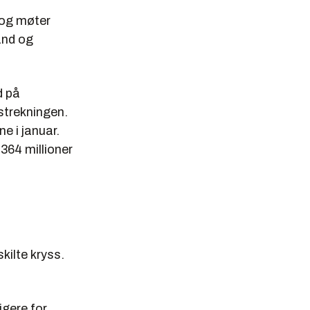
 og møter
and og
d på
 strekningen.
e i januar.
364 millioner
kilte kryss.
igere for