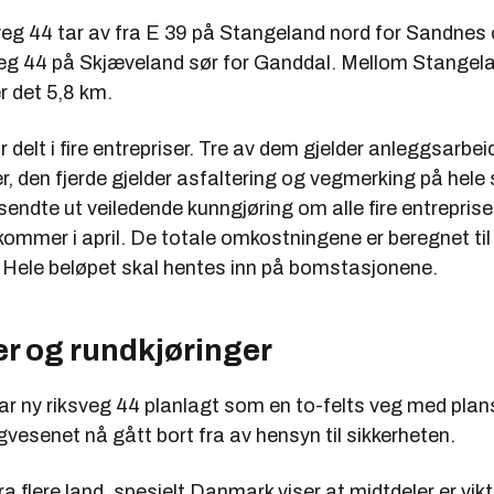
veg 44 tar av fra E 39 på Stangeland nord for Sandnes
eg 44 på Skjæveland sør for Ganddal. Mellom Stangel
r det 5,8 km.
r delt i fire entrepriser. Tre av dem gjelder anleggsarbei
r, den fjerde gjelder asfaltering og vegmerking på hele
endte ut veiledende kunngjøring om alle fire entreprisen
ommer i april. De totale omkostningene er beregnet til 
 Hele beløpet skal hentes inn på bomstasjonene.
er og rundkjøringer
ar ny riksveg 44 planlagt som en to-felts veg med plans
vesenet nå gått bort fra av hensyn til sikkerheten.
ra flere land, spesielt Danmark viser at midtdeler er vikt