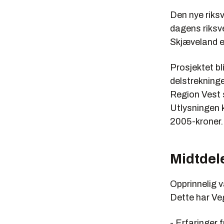
Den nye riks
dagens riksv
Skjæveland e
Prosjektet bli
delstrekninge
Region Vest s
Utlysningen k
2005-kroner.
Midtdel
Opprinnelig v
Dette har Veg
- Erfaringer f