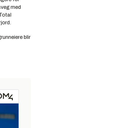
ltsveg med
Total
jord.
unneiere blir