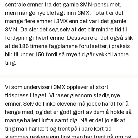
sentrale emner fra det gamle 3MN-pensumet,
men mange nye ble lagt inn i 3MX. Totalt er det
mange flere emner i 3MX enn det var i det gamle
3MN. Da sier det seg selv at det blir mindre tid til
fordypning i hvert emne. Dessverre er det også slik
at de 186 timene fagplanene forutsetter, i praksis
blir til under 150 fordi så mye tid går vekk til andre
ting.
Vi som underviser i 3MX opplever et stort
tidspress i faget. Vi raser gjennom stadig nye
emner. Selv de flinke elevene må jobbe hardt for å
henge med, og det er godt gjort av dem å holde så
mange baller i lufta samtidig. Nå er det jo slik at
ting man har lært og trent på i bare kort tid
glemmes raskere enn ting man har trent på om og