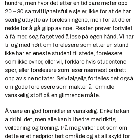
hundre, men hvor det etter en tid bare møter opp
20 – 30 samvittighetsfulle sjeler, ikke for at de har
særlig utbytte av forelesningene, men for at de er
redde for å gå glipp av noe. Resten prøver fortvilet
å få med seg faget ved å lese på egen hånd. Vi har
til og med hørt om forelesere som etter en stund
ikke har en eneste student til stede, forelesere
som ikke evner, eller vil, forklare hvis studentene
spør, eller forelesere som leser nærmest ordrett
opp av sine notater. Selvfølgelig fortelles det også
om gode forelesere som makter å formidle
vanskelig stoff på en glimrende måte.
Å være en god formidler er vanskelig. Enkelte kan
aldri bli det, men alle kan bli bedre med riktig
veiledning og trening. På meg virker det som om
dette er et nedprioritert område og at all skyld for