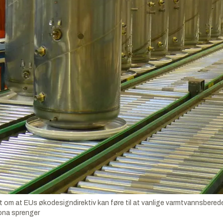
 om at EUs økodesigndirektiv kan føre til at vanlige varmtvannsbereder
na sprenger