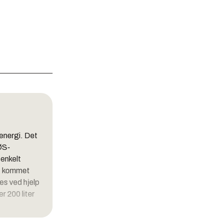
energi. Det
EØS-
 enkelt
et kommet
ges ved hjelp
r 200 liter