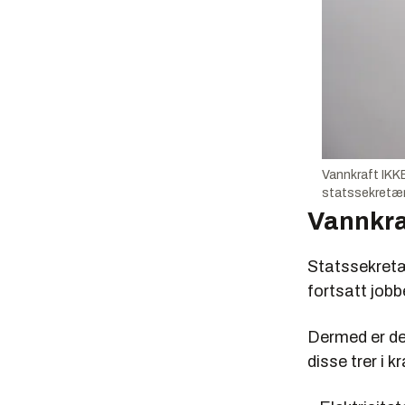
Vannkraft IKKE
statssekretær
Vannkra
Statssekretær
fortsatt jobb
Dermed er det
disse trer i kr