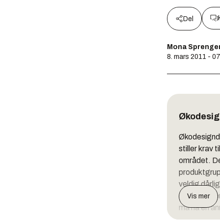
Del
Mona Sprenge
8. mars 2011 - 0
Økodesig
Økodesigndir
stiller krav
området. Det
produktgrupp
veldig dårli
av gass elle
Vis mer
må ha en anne