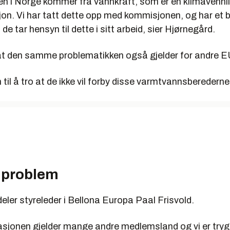
ten i Norge kommer fra vannkraft, som er en klimavennl
jon. Vi har tatt dette opp med kommisjonen, og har et
 de tar hensyn til dette i sitt arbeid, sier Hjørnegård.
l at den samme problematikken også gjelder for andre E
n til å tro at de ikke vil forby disse varmtvannsberederne
t problem
eler styreleder i Bellona Europa Paal Frisvold.
asjonen gjelder mange andre medlemsland og vi er tryg