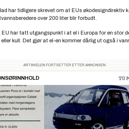
ad har tidligere skrevet om at EUs økodesigndirektiv ka
vannsberedere over 200 liter blir forbudt.
 EU har tatt utgangspunkt i at el i Europa for en stor d
 eller kull. Det gjør at el-en kommer dårlig ut også i va
ARTIKKELEN FORTSETTER ETTER ANNONSEN
ONSØRINNHOLD