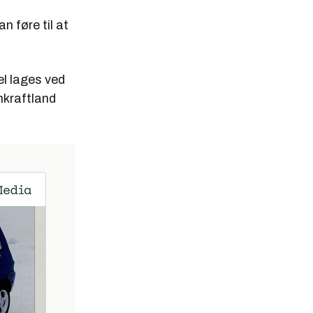
n føre til at
el lages ved
nnkraftland