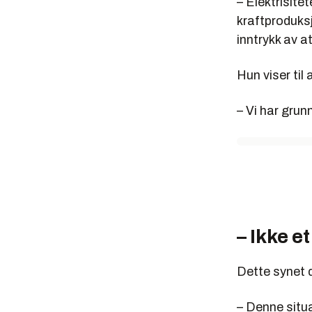
– Elektrisite
kraftproduks
inntrykk av at
Hun viser ti
– Vi har grun
– Ikke e
Dette synet d
– Denne situ