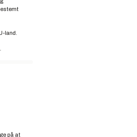
ig
 bestemt
U-land.
.
ge på at