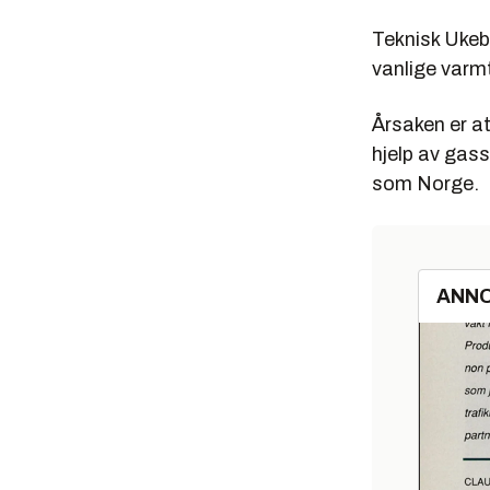
Teknisk Ukebl
vanlige varmt
Årsaken er at
hjelp av gass
som Norge.
ANN