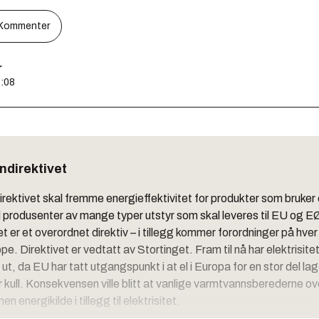
Kommenter
r
7:08
ndirektivet
ektivet skal fremme energieffektivitet for produkter som bruker 
 til produsenter av mange typer utstyr som skal leveres til EU og 
 er et overordnet direktiv – i tillegg kommer forordninger på hver
e. Direktivet er vedtatt av Stortinget. Fram til nå har elektrisit
g ut, da EU har tatt utgangspunkt i at el i Europa for en stor del la
r kull. Konsekvensen ville blitt at vanlige varmtvannsberederne ove
n energikilde i tillegg til elektrisitet.