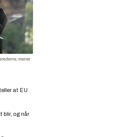
berederne, mener
eller at EU
 blir, og når