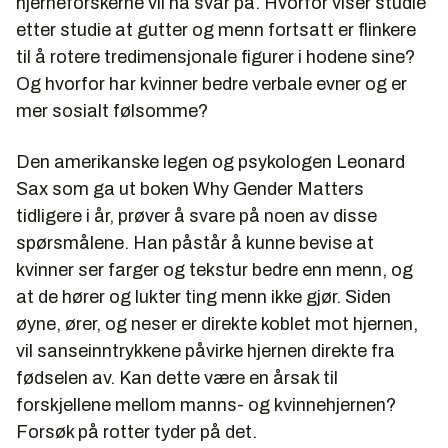
hjerneforskerne vil ha svar på. Hvorfor viser studie
etter studie at gutter og menn fortsatt er flinkere
til å rotere tredimensjonale figurer i hodene sine?
Og hvorfor har kvinner bedre verbale evner og er
mer sosialt følsomme?
Den amerikanske legen og psykologen Leonard
Sax som ga ut boken Why Gender Matters
tidligere i år, prøver å svare på noen av disse
spørsmålene. Han påstår å kunne bevise at
kvinner ser farger og tekstur bedre enn menn, og
at de hører og lukter ting menn ikke gjør. Siden
øyne, ører, og neser er direkte koblet mot hjernen,
vil sanseinntrykkene påvirke hjernen direkte fra
fødselen av. Kan dette være en årsak til
forskjellene mellom manns- og kvinnehjernen?
Forsøk på rotter tyder på det.