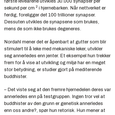
første leveårene utvikles 30.000 synapser per
2
sekund per cm
i hjernebarken. Når nettverket er
ferdig, foreligger det 100 trillioner synapser.
Dessuten utvikles de synapsene som brukes,
mens de som ikke brukes degeneres.
Nordahl mener det er åpenbart at gutter som blir
stimulert til å leke med mekaniske leker, utvikler
seg annerledes enn jenter. Et eksempel hun trekker
frem for å vise at utvikling og miljø har en meget
stor betydning, er studier gjort på mediterende
buddhister.
– Det viste seg at den fremre hjernedelen deres var
annerledes enn på testgruppen. Ingen tror vel at
buddhister av den grunn er genetisk annerledes
enn oss andre?, spør hun retorisk. Hun mener at