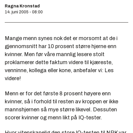
Ragna Kronstad
14. juni 2005 - 08:00
Mange menn synes nok det er morsomt at de i
gjennomsnitt har 10 prosent større hjerne enn
kvinner. Men før våre mannlig lesere stolt
proklamerer dette faktum videre til kjæreste,
venninne, kollega eller kone, anbefaler vi: Les
videre!
Menn er for det første 8 prosent høyere enn
kvinner, så i forhold til resten av kroppen er ikke
mannshjernen så mye større likevel. Dessuten
scorer kvinner og menn likt på IQ-tester.
Hvor vitenskapelig den store IQ-testen til NRK var,