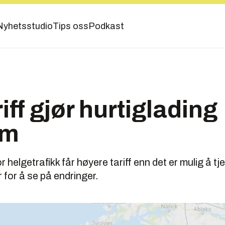
Nyhetsstudio
Tips oss
Podkast
iff gjør hurtiglading
om
helgetrafikk får høyere tariff enn det er mulig å tjen
for å se på endringer.