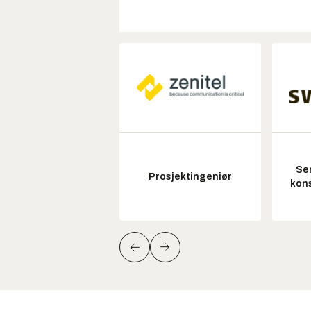
Sen
Prosjektingeniør
kon