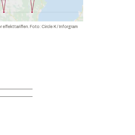
effekttariffen.
Foto:
Circle K / Inforgram