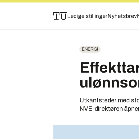
Ledige stillinger
Nyhetsbrev
ENERGI
Effekttar
ulønns
Utkantsteder med stor 
NVE-direktøren åpner 