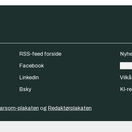
RSS-feed forside
Nyhe
Facebook
Samt
Linkedin
Vilkå
Bsky
KI-re
varsom-plakaten
og
Redaktørplakaten