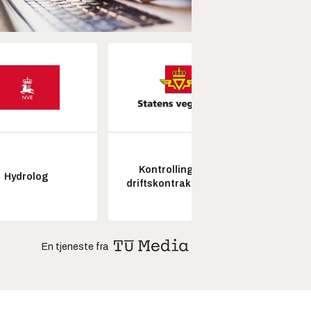
Kontrollingeniør
Hydrolog
Seksjon
driftskontrakt elektro
En tjeneste fra