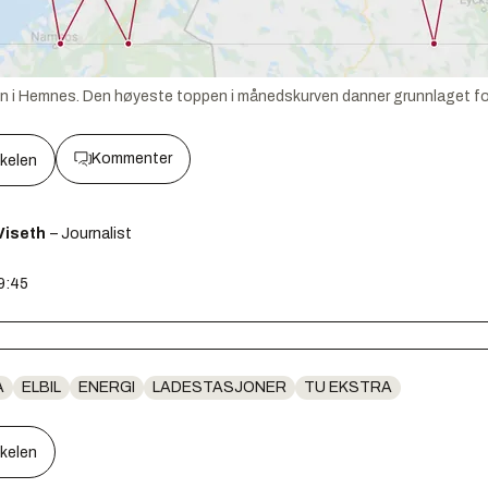
en i Hemnes. Den høyeste toppen i månedskurven danner grunnlaget for 
Kommenter
kkelen
 Viseth
– Journalist
09:45
A
ELBIL
ENERGI
LADESTASJONER
TU EKSTRA
kkelen