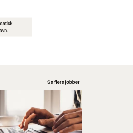
matisk
navn.
Se flere jobber