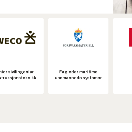
ior sivilingeniør
Fagleder maritime
struksjonsteknikk
ubemannede systemer