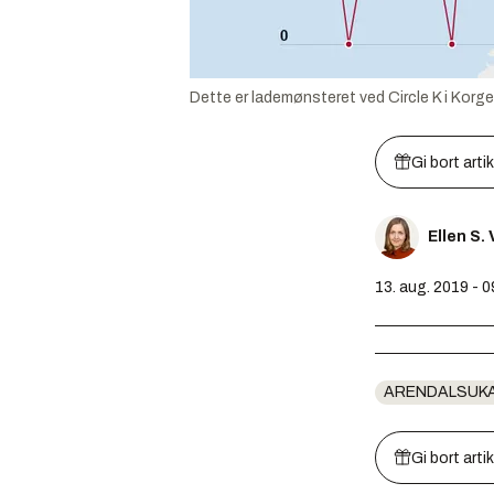
Dette er lademønsteret ved Circle K i Korg
Gi bort arti
Ellen S.
13. aug. 2019 - 
ARENDALSUK
Gi bort arti