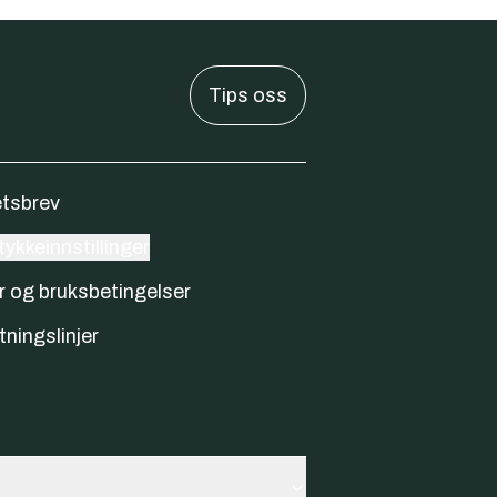
Tips oss
tsbrev
ykkeinnstillinger
r og bruksbetingelser
tningslinjer