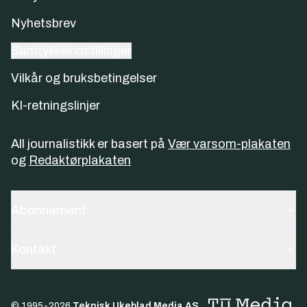
Nyhetsbrev
Samtykkeinnstillinger
Vilkår og bruksbetingelser
KI-retningslinjer
All journalistikk er basert på
Vær varsom-plakaten
og
Redaktørplakaten
Abonnement
Kontakt
© 1995-
2026
Teknisk Ukeblad Media AS