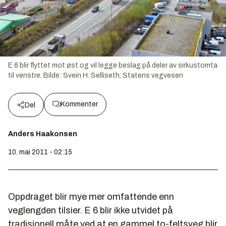
E 6 blir flyttet mot øst og vil legge beslag på deler av sirkustomta
til venstre.
Bilde:
Svein H. Selliseth, Statens vegvesen
Kommenter
Del
Anders Haakonsen
10. mai 2011 - 02:15
Oppdraget blir mye mer omfattende enn
veglengden tilsier. E 6 blir ikke utvidet på
tradisjonell måte ved at en gammel to-feltsveg blir