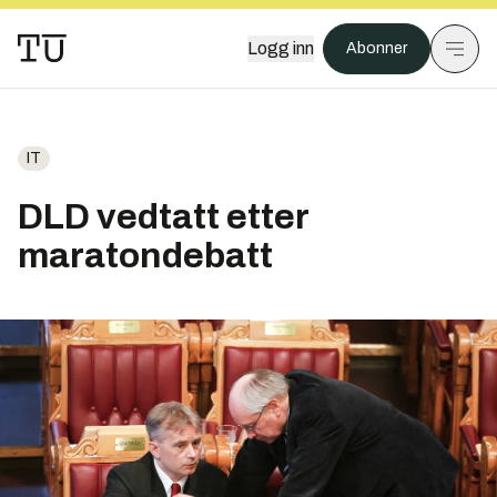
Logg inn
Abonner
IT
DLD vedtatt etter
maratondebatt