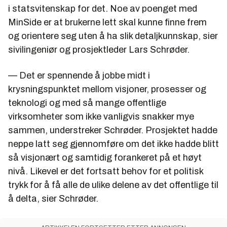
kontroll og frist for neste kontroll
i statsvitenskap for det. Noe av poenget med
MinSide er at brukerne lett skal kunne finne frem
¿Oversikt over samlet gjeld, siste innbetaling, neste
og orientere seg uten å ha slik detaljkunnskap, sier
terminbeløp samt status for søknad om stipend og
sivilingeniør og prosjektleder Lars Schrøder.
lån i Lånekassen
¿Søke om fastrente eller betalingsutsettelse hos
— Det er spennende å jobbe midt i
Lånekassen
krysningspunktet mellom visjoner, prosesser og
¿Statusinformasjon for brukere og MinSide hos
teknologi og med så mange offentlige
Aetat
virksomheter som ikke vanligvis snakker mye
¿Reservasjon mot direkte reklame
sammen, understreker Schrøder. Prosjektet hadde
neppe latt seg gjennomføre om det ikke hadde blitt
¿Informasjon om mine eiendommer
så visjonært og samtidig forankeret på et høyt
IKT-Norge
nivå. Likevel er det fortsatt behov for et politisk
trykk for å få alle de ulike delene av det offentlige til
- IKT-Norge er meget godt fornøyd med den jobben
å delta, sier Schrøder.
moderniseringsminister Meyer har gjort. Når det er
sagt så er MinSide først og fremst et symbol. Men
det er meget prisverdig at det offentlige blir