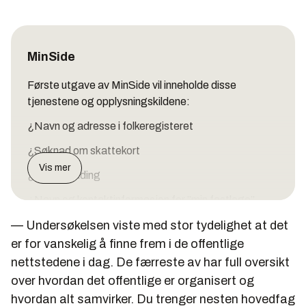
MinSide
Første utgave av MinSide vil inneholde disse
tjenestene og opplysningskildene:
¿Navn og adresse i folkeregisteret
¿Søknad om skattekort
Vis mer
¿Flyttemelding
¿Navn og kontaktinformasjon for ”min fastlege”
— Undersøkelsen viste med stor tydelighet at det
¿Bytte av fastlege
er for vanskelig å finne frem i de offentlige
¿Bestille helsetrygdkort
nettstedene i dag. De færreste av har full oversikt
¿Bestille serviceberegning for alderspensjon
over hvordan det offentlige er organisert og
hvordan alt samvirker. Du trenger nesten hovedfag
¿"Mine kjøretøy" inkludert dato for siste periodiske