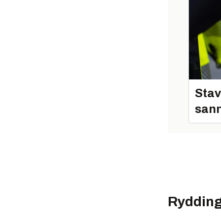
Stav
sann
Ryddin