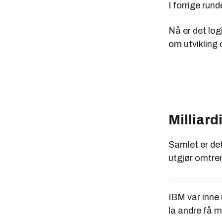
I forrige ru
Nå er det log
om utvikling 
Milliard
Samlet er det
utgjør omtre
IBM var inne 
la andre få 