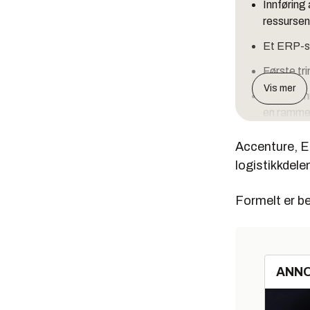
Innføring 
ressursen
Et ERP-s
Første tr
Vis mer
Andre tri
en ramme
Tredje tr
Accenture, ED
levere løs
logistikkdel
Formelt er be
ANN