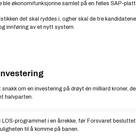
nde ble økonomifunksjonne samlet på en felles SAP-plat
istikken det skal ryddes i, ogher skal de tre kandidaten
og innføring av et nytt system.
investering
 snakk om en investering på drøyt én milliard kroner, de
nt halvparten.
i LOS-programmet i en årrekke, før Forsvaret besluttet 
muligheten til å komme på banen.