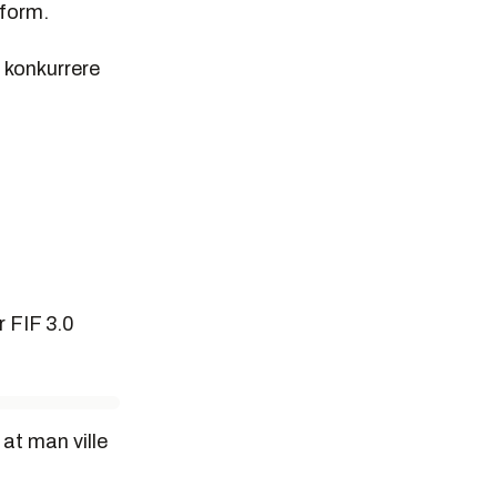
tform.
e konkurrere
r FIF 3.0
at man ville