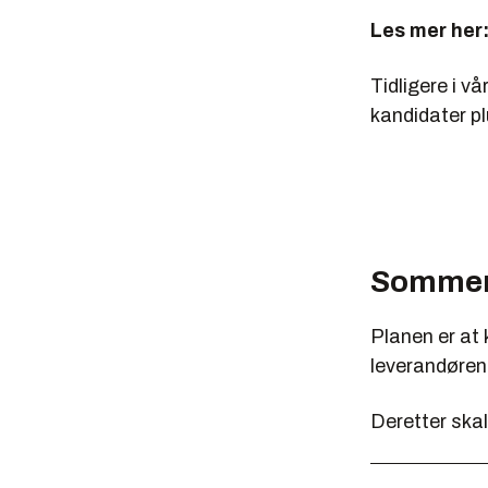
Les mer her
Tidligere i vå
kandidater pl
Sommer
Planen er at 
leverandørene
Deretter ska