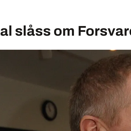
al slåss om Forsvar