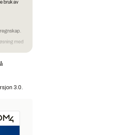
re bruk av
rnregnskap.
løsning med
r, som skal
på
 forsyning.
rsjon 3.0.