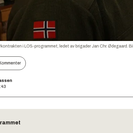
rkontrakten i LOS-programmet, ledet av brigader Jan Chr. Ødegaard.
Bi
Kommenter
assen
0:43
grammet