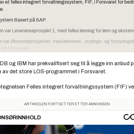
av et felles integrert forvaltningssystem, FIF, i Forsvaret for bed
e.
ystem Basert på SAP.
inn var Leveranseprosjekt 1, med felles løsning for lønn og ekste
nn var Økonomiprosjektet, med økonomi-, styrings- og forsynings
 på 545 mnok.
inn er nå Logistikkprosjektet, med en ramme på 515 millioner krone
B og IBM har prekvalifisert seg til å legge inn anbud 
ning for vedlikehold, eierskapsforvaltning, investeringsstyring og
en av det store LOS-programmet i Forsvaret.
tegnelsen Felles integrert forvaltningssystem (FIF) ve
ARTIKKELEN FORTSETTER ETTER ANNONSEN
ONSØRINNHOLD