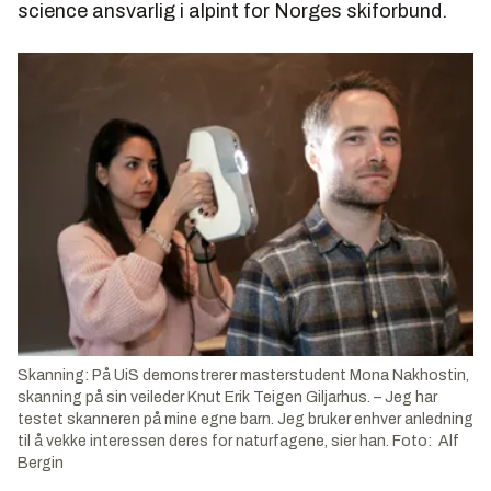
science ansvarlig i alpint for Norges skiforbund.
Skanning: På UiS demonstrerer masterstudent Mona Nakhostin,
skanning på sin veileder Knut Erik Teigen Giljarhus. – Jeg har
testet skanneren på mine egne barn. Jeg bruker enhver anledning
til å vekke interessen deres for naturfagene, sier han. Foto: Alf
Bergin