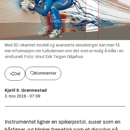
Med 3D-skannet modell og avanserte simuleringer, kan man få
mer informasjon om turbulensen enn det som er mulig å måle i en
vindtunell.
Foto:
Knut Erik Teigen Giljarhus
Kommenter
Del
Kjetil S. Grønnestad
3. nov. 2019 - 07:09
Instrumentet ligner en spikerpistol, suser som en
hårføner, og blinker frenetisk som et discolys på