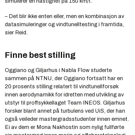
simulerer en hastighet på 150 km/t.
– Det blir ikke enten eller, men en kombinasjon av
datasimuleringer og vindtunelltesting i framtida,
sier Reid.
Finne best stilling
Oggiano og Giljarhus i Nabla Flow studerte
sammen på NTNU, der Oggiano fortsatt har en
20 prosents stilling relatert til vindtunellforsøk
innen aerodynamikk for idretten med utvikling av
utstyr til proffsykkellaget Team INEOS. Giljarhus
forsker blant annet på turbulens ved UiS, der han
også veileder mastergradsstudenter innen emnet.
Ei av dem er Mona Nakhostin som nylig fullførte