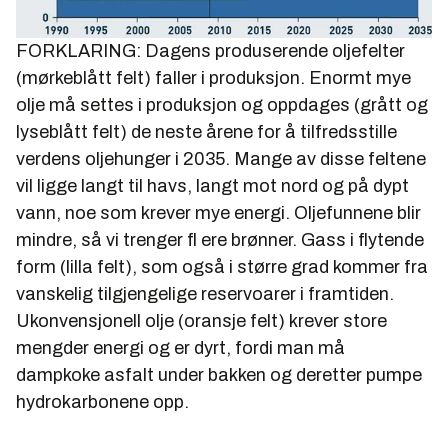
FORKLARING: Dagens produserende oljefelter
(mørkeblått felt) faller i produksjon. Enormt mye
olje må settes i produksjon og oppdages (grått og
lyseblått felt) de neste årene for å tilfredsstille
verdens oljehunger i 2035. Mange av disse feltene
vil ligge langt til havs, langt mot nord og på dypt
vann, noe som krever mye energi. Oljefunnene blir
mindre, så vi trenger fl ere brønner. Gass i flytende
form (lilla felt), som også i større grad kommer fra
vanskelig tilgjengelige reservoarer i framtiden.
Ukonvensjonell olje (oransje felt) krever store
mengder energi og er dyrt, fordi man må
dampkoke asfalt under bakken og deretter pumpe
hydrokarbonene opp.