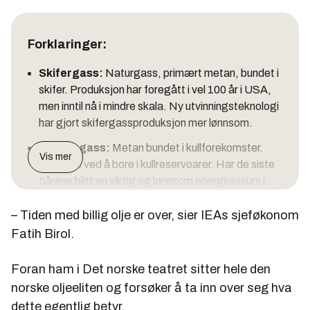
Forklaringer:
Skifergass:
Naturgass, primært metan, bundet i
skifer. Produksjon har foregått i vel 100 år i USA,
men inntil nå i mindre skala. Ny utvinningsteknologi
har gjort skifergassproduksjon mer lønnsom.
Kullagsgass:
Metan bundet i kullforekomster.
Vis mer
Utvinnes ved å bore i kullreservoarer. Har de siste
tiårene blitt en viktig og lønnsom energiressurs i
USA og Canada.
– Tiden med billig olje er over, sier IEAs sjeføkonom
Kull-til-væske/gass til væske:
Fischer-
Fatih Birol.
Tropsch-prosessen er en kjemisk reaksjon som
omdanner karbonmonoksid og hydrogen til
Foran ham i Det norske teatret sitter hele den
flytende hydrokarboner ved hjelp av en
norske oljeeliten og forsøker å ta inn over seg hva
katalysator. Gjennom denne prosessen kan en
dette egentlig betyr.
lage diesel fra andre råstoffer enn råolje, slik som