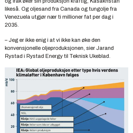
og Irak øker sin produksjon kraftig, Kasakhstan
likeså. Og oljesand fra Canada og tungolje fra
Venezuela utgjør nær ti millioner fat per dag i
2035.
– Jeg er ikke enig i at vi ikke kan øke den
konvensjonelle oljeproduksjonen, sier Jarand
Rystad i Rystad Energy til Teknisk Ukeblad.