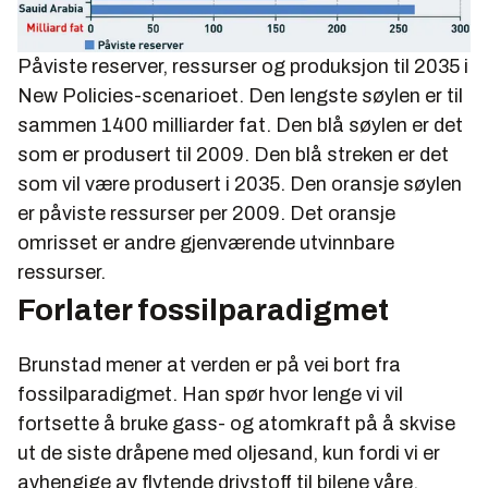
Påviste reserver, ressurser og produksjon til 2035 i
New Policies-scenarioet. Den lengste søylen er til
sammen 1400 milliarder fat. Den blå søylen er det
som er produsert til 2009. Den blå streken er det
som vil være produsert i 2035. Den oransje søylen
er påviste ressurser per 2009. Det oransje
omrisset er andre gjenværende utvinnbare
ressurser.
Forlater fossilparadigmet
Brunstad mener at verden er på vei bort fra
fossilparadigmet. Han spør hvor lenge vi vil
fortsette å bruke gass- og atomkraft på å skvise
ut de siste dråpene med oljesand, kun fordi vi er
avhengige av flytende drivstoff til bilene våre.