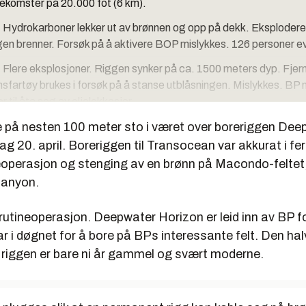
rekomster på 20.000 fot (6 km).
:
Hydrokarboner lekker ut av brønnen og opp på dekk. Eksploderer
ggen brenner. Forsøk på å aktivere BOP mislykkes. 126 personer 
:
Flere eksplosjoner. Riggen synker på ca. 1500 meters dyp. Fjer
sfartøy brukes i forsøk på å stanse utblåsningen. Mislykkes. BP 
r til åta seg av oljelekkasjer.
 på nesten 100 meter sto i været over boreriggen Dee
:
Dispergeringsmidler sprøytes på olje og skimmere tar opp oljeho
ag 20. april. Boreriggen til Transocean var akkurat i fe
US Coast Guard observer stadig mer olje på overflaten.
eoperasjon og stenging av en brønn på Macondo-feltet,
:
BP setter i verk tidligere plan for bruk av ROV til å aktivere blow
Canyon.
havbunnen. Anslått lekkasje: 1.000 fat om dagen.
rutineoperasjon. Deepwater Horizon er leid inn av BP f
:
ROV-operasjonen mislykkes.
r i døgnet for å bore på BPs interessante felt. Den hal
:
Antatt lekkasje er 5.000 fat olje/døgn.
riggen er bare ni år gammel og svært moderne.
esident Barack Obama besøker Louisiana og legger press på B
 i gang med å bygge en enorm trakt som skal stanse oljelekkasj