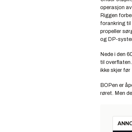
operasjon av
Riggen forber
forankring t
propeller sør
og DP-system
Nede i den 6
til overflate
ikke skjer fø
BOPen er åpen
røret. Men de
ANN