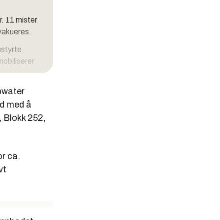
. 11 mister
evakueres.
nstyrte
mobiliserer
pwater
ldig vann.
rd med å
 Blokk 252,
outpreventer
or ca.
vt
P.
en i