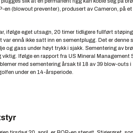
fen. Trakten er en 98 tonn tung metallboks som ligner en primitiv
 plugges slik at en permanent rigg kan koble seg på b
s ned til havbunnen. Øverst er det hull der man håper å pumpe olje
en (blowout preventer), produsert av Cameron, på et
til et skip på overflaten.
reventer (BOP):
ar, ifølge eget utsagn, 20 timer tidligere fullført støpin
ingsventil eller blowout preventer (BOP) er en stor sikkerhetsvent
et var ennå ikke satt inn en sementplugg. Det er denne
 ukontrollerte utblåsninger av olje og gass.
je og gass under høyt trykk i sjakk. Sementering av brø
 viktig. Ifølge en rapport fra US Mineral Management S
rer på uventede trykkforandringer, og stenger strømmen av olje
oblemer med sementering årsak til 18 av 39 blow-outs i
tes under boring eller brønnintervensjon.
olfen under en 14-årsperiode.
s ut med ventilarrangement på plattformen før produksjonsstart
styr
en tirsdag 20. april, er BOP-en stengt. Stigerøret, so