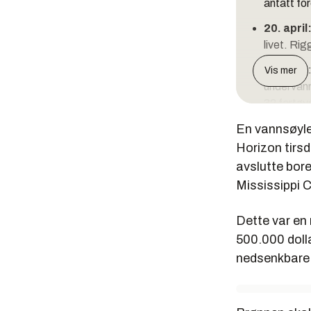
antatt fo
20. april
livet. Ri
22. april
Vis mer
undervann
32 fartøye
En vannsøyle
23. april
Horizon tirsd
24.april:
avslutte bor
25. april
Mississippi 
(BOP) på 
Dette var en 
26. april
500.000 dolla
29. april
nedsenkbare 
2. mai:
Pr
4. mai:
BP