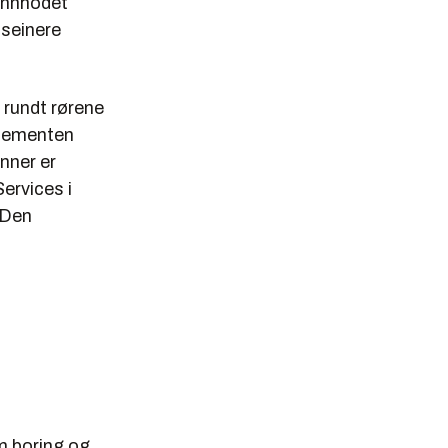
 rakett. Den
rønnhodet
 fra
 seinere
g rundt rørene
il som
 sementen
nner er
ervices i
 og gass.
 Den
.
m boring og