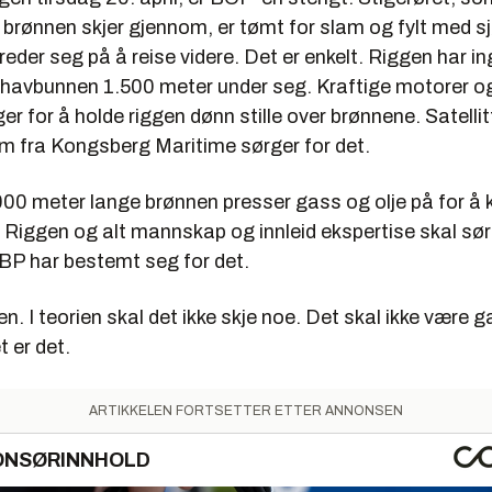
 brønnen skjer gjennom, er tømt for slam og fylt med s
eder seg på å reise videre. Det er enkelt. Riggen har i
il havbunnen 1.500 meter under seg. Kraftige motorer o
ger for å holde riggen dønn stille over brønnene. Satell
 fra Kongsberg Maritime sørger for det.
000 meter lange brønnen presser gass og olje på for 
n. Riggen og alt mannskap og innleid ekspertise skal sør
r BP har bestemt seg for det.
. I teorien skal det ikke skje noe. Det skal ikke være ga
t er det.
ARTIKKELEN FORTSETTER ETTER ANNONSEN
ONSØRINNHOLD