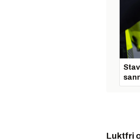
Stav
sann
Luktfri o