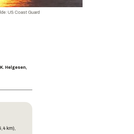
lde
:
US Coast Guard
 K. Helgesen,
5,4 km),