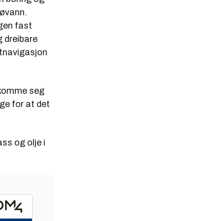
jøvann.
ngen fast
g dreibare
ittnavigasjon
å komme seg
ge for at det
ss og olje i