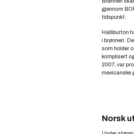
Mexicogol
Brønnen skal
skal senke
gjennom BOP-
lekkasjen 
tidspunkt.
Blowout p
Halliburton h
En utblås
i brønnen. D
forhindrer
som holder ol
komplisert og
Den reage
2007, var pr
BOP benyt
mexicanske g
Den bytte
Norsk ut
Under støping