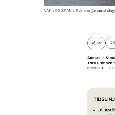
VANN OG BRANN: Ryktene går om at slagsid
Del
Anders J. Stee
Tore Stensvol
6. mai 2010 - 10:
TIDSLINJ
16. april