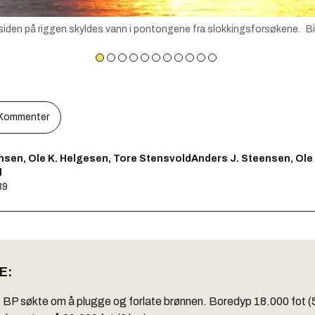
en på riggen skyldes vann i pontongene fra slokkingsforsøkene.
Bi
Kommenter
nsen, Ole K. Helgesen, Tore StensvoldAnders J. Steensen, Ole
d
39
E:
:
BP søkte om å plugge og forlate brønnen. Boredyp 18.000 fot (