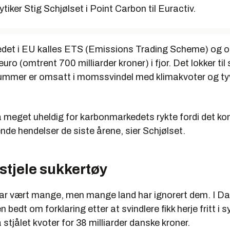
iker Stig Schjølset i Point Carbon til Euractiv.
et i EU kalles ETS (Emissions Trading Scheme) og o
euro (omtrent 700 milliarder kroner) i fjor. Det lokker til
ummer er omsatt i momssvindel med klimakvoter og tyv
 meget uheldig for karbonmarkedets rykte fordi det kom
nende hendelser de siste årene, sier Schjølset.
stjele sukkertøy
ar vært mange, men mange land har ignorert dem. I D
 bedt om forklaring etter at svindlere fikk herje fritt i 
 stjålet kvoter for 38 milliarder danske kroner.