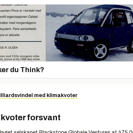
er du Think?
illiardsvindel med klimakvoter
 kvoter forsvant
get selskapet Blackstone Globale Ventures at 475.0