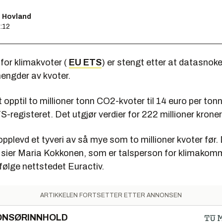
s Hovland
4:12
for klimakvoter (
EU ETS
) er stengt etter at datasnok
mengder av kvoter.
 opptil to millioner tonn CO2-kvoter til 14 euro per ton
TS-registeret. Det utgjør verdier for 222 millioner kroner
i opplevd et tyveri av så mye som to millioner kvoter før.
il, sier Maria Kokkonen, som er talsperson for klimako
følge nettstedet Euractiv.
ARTIKKELEN FORTSETTER ETTER ANNONSEN
ONSØRINNHOLD