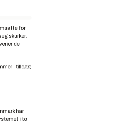
msatte for
 seg skurker.
erier de
mer i tillegg
anmark har
systemet i to