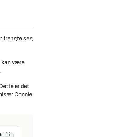
er trengte seg
n kan være
.
 Dette er det
mmisær Connie