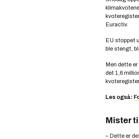
klimakvotene
kvoteregister
Euractiv.
EU stoppet u
ble stengt, b
Men dette er 
det 1,6 milli
kvoteregister
Les også:
F
Mister t
– Dette er def