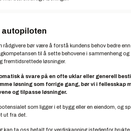
 autopiloten
om rådgivere bør være å forstå kundens behov bedre enn
 fagkompetansen til å sette behovene i sammenheng og 
g fremtidsrettede løsninger.
matisk å svare på en ofte uklar eller generell best
amme løsning som forrige gang, bør vi i fellesskap
ene og tilpasse løsninger.
potensialet som ligger i et bygg eller en eiendom, og s
t ut fra det.
egg kan ta oss betalt for verdiskapning istedenfor brukte 