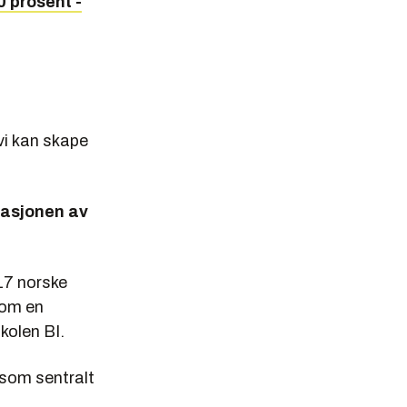
 prosent -
vi kan skape
nasjonen av
 17 norske
nom en
kolen BI.
 som sentralt