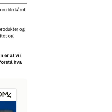
om ble kåret
 produkter og
itet og
 er at vi i
forstå hva