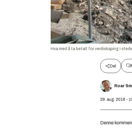
Hva med å ta betalt for verdiskaping i stede
Del
Roar Sm
29. aug. 2016 - 
Denne kommentar