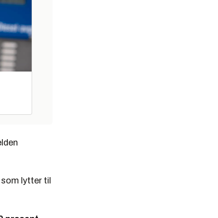
elden
om lytter til