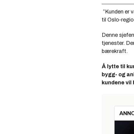
”Kunden er v
til Oslo-regi
Denne sjefen 
tjenester. De
bærekraft.
Å lytte til 
bygg- og anl
kundene vil 
ANN