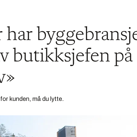
r har byggebrans
av butikksjefen på
v»
for kunden, må du lytte.