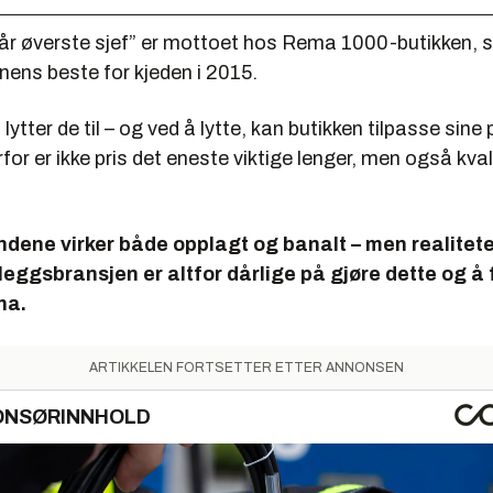
år øverste sjef” er mottoet hos Rema 1000-butikken, s
onens beste for kjeden i 2015.
lytter de til – og ved å lytte, kan butikken tilpasse sine
rfor er ikke pris det eneste viktige lenger, men også kval
kundene virker både opplagt og banalt – men realiteten
eggsbransjen er altfor dårlige på gjøre dette og å 
ha.
ARTIKKELEN FORTSETTER ETTER ANNONSEN
ONSØRINNHOLD