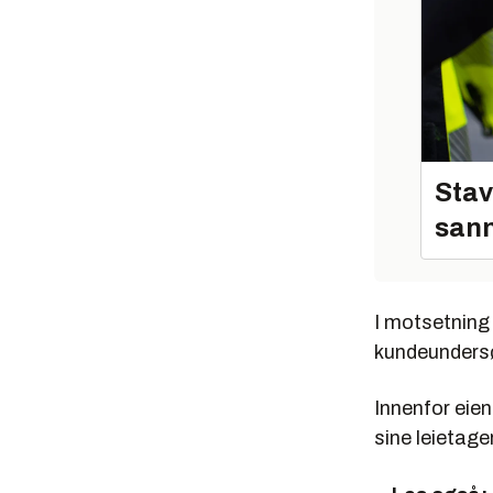
Stav
sann
I motsetning
kundeundersøk
Innenfor eie
sine leietage