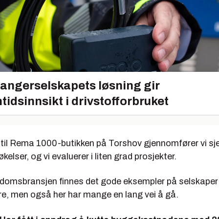
angerselskapets løsning gir
tidsinnsikt i drivstofforbruket
 til Rema 1000-butikken på Torshov gjennomfører vi sj
elser, og vi evaluerer i liten grad prosjekter.
ndomsbransjen finnes det gode eksempler på selskaper s
re, men også her har mange en lang vei å gå.