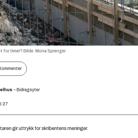
t for timer?
Bilde:
Mona Sprenger
Kommenter
elhus
– Bidragsyter
15:27
en gir uttrykk for skribentens meninger.