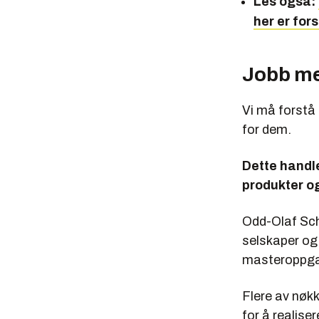
Les også:
her er for
Jobb me
Vi må forstå 
for dem.
Dette handl
produkter og
Odd-Olaf Sche
selskaper og 
masteroppgav
Flere av nøk
for å realise