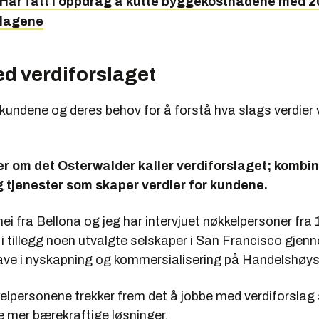
Har fått i oppdrag å kutte byggekostnadene med 20
slagene
d verdiforslaget
kundene og deres behov for å forstå hva slags verdier 
er om det Osterwalder kaller verdiforslaget; kombi
 tjenester som skaper verdier for kundene.
i fra Bellona og jeg har intervjuet nøkkelpersoner fra
i tillegg noen utvalgte selskaper i San Francisco gjen
e i nyskapning og kommersialisering på Handelshøys
kelpersonene trekker frem det å jobbe med verdiforslag
re mer bærekraftige løsninger.