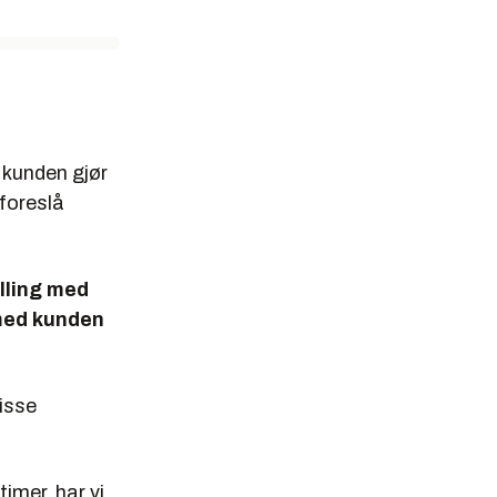
 kunden gjør
foreslå
illing med
 med kunden
pisse
timer, har vi