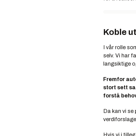
Koble ut
I vår rolle s
selv. Vi har
langsiktige o
Fremfor auto
stort sett s
forstå behov
Da kan vi se 
verdiforslage
Hvis vi i till