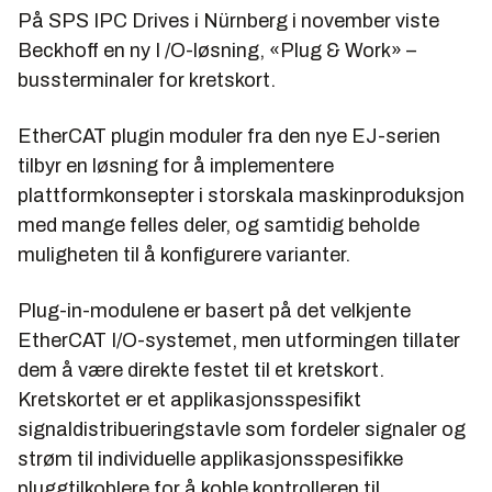
På SPS IPC Drives i Nürnberg i november viste
Beckhoff en ny I /O-løsning, «Plug & Work» –
bussterminaler for kretskort.
EtherCAT plugin moduler fra den nye EJ-serien
tilbyr en løsning for å implementere
plattformkonsepter i storskala maskinproduksjon
med mange felles deler, og samtidig beholde
muligheten til å konfigurere varianter.
Plug-in-modulene er basert på det velkjente
EtherCAT I/O-systemet, men utformingen tillater
dem å være direkte festet til et kretskort.
Kretskortet er et applikasjonsspesifikt
signaldistribueringstavle som fordeler signaler og
strøm til individuelle applikasjonsspesifikke
pluggtilkoblere for å koble kontrolleren til